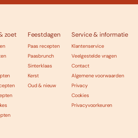
& zoet
Feestdagen
Service & informatie
ten
Paas recepten
Klantenservice
ten
Paasbrunch
Veelgestelde vragen
Sinterklaas
Contact
pten
Kerst
Algemene voorwaarden
cepten
Oud & nieuw
Privacy
epten
Cookies
kes
Privacyvoorkeuren
epten