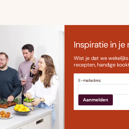
Inspiratie in je
Wist je dat we wekelijk
recepten, handige kookti
E-mailadres: