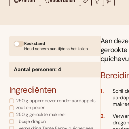
Printen
Beoordelen
Aan deze 
Kookstand
gerookte
Houd scherm aan tijdens het koken
quichevul
Aantal personen: 4
Bereidi
Ingrediënten
Schil d
aardap
250 g opperdoezer ronde-aardappels
makreel
zout en peper
250 g gerookte makreel
Verwar
1 bosje dragon
dragon
1 verpakking Tante Fanny quichedeeg