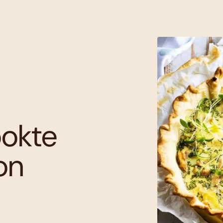
ookte
on