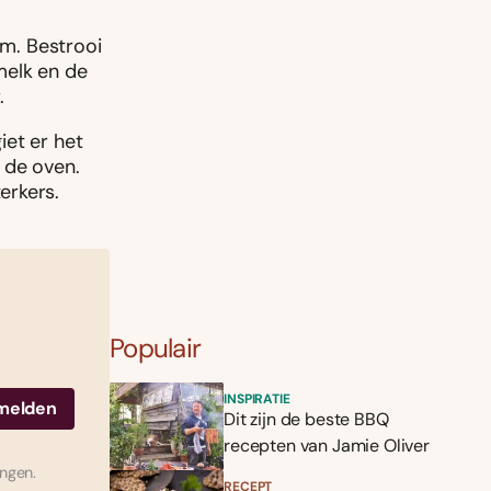
rm. Bestrooi
melk en de
.
iet er het
 de oven.
erkers.
Populair
INSPIRATIE
Dit zijn de beste BBQ
recepten van Jamie Oliver
ingen.
RECEPT