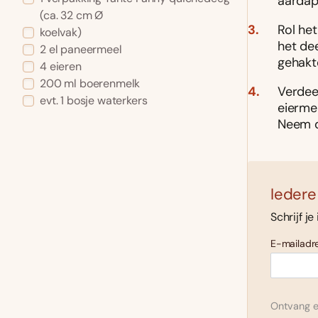
aardap
(ca. 32 cm Ø
Rol het
koelvak)
het de
2 el paneermeel
gehakt
4 eieren
200 ml boerenmelk
Verdee
evt. 1 bosje waterkers
eierme
Neem d
Iedere
Schrijf je
E-mailadre
Ontvang el