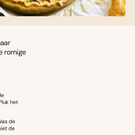
maar
e romige
de
Pluk het
 Was de
iet de