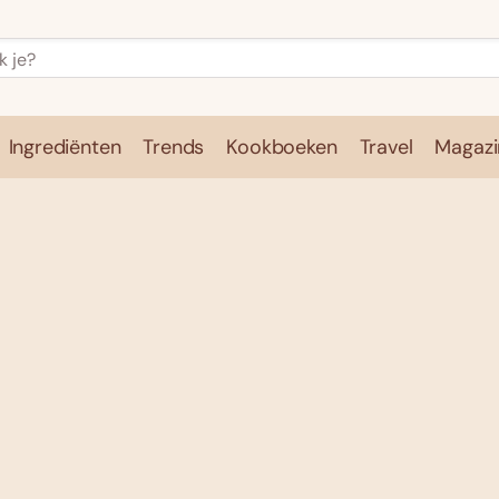
Ingrediënten
Trends
Kookboeken
Travel
Magazi
e
Kookschool
Ingrediënten
Trends
Kookboeken