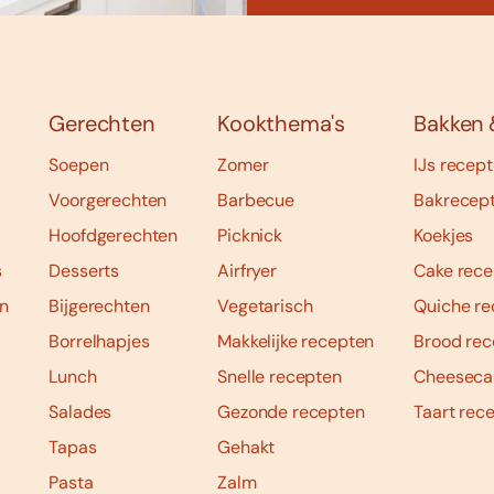
Gerechten
Kookthema's
Bakken 
Soepen
Zomer
IJs recep
Voorgerechten
Barbecue
Bakrecep
Hoofdgerechten
Picknick
Koekjes
s
Desserts
Airfryer
Cake rece
n
Bijgerechten
Vegetarisch
Quiche re
Borrelhapjes
Makkelijke recepten
Brood rec
Lunch
Snelle recepten
Cheeseca
Salades
Gezonde recepten
Taart rec
Tapas
Gehakt
Pasta
Zalm