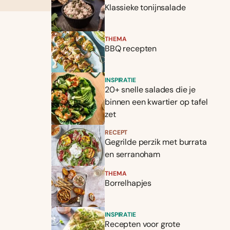
Klassieke tonijnsalade
THEMA
BBQ recepten
INSPIRATIE
20+ snelle salades die je
binnen een kwartier op tafel
zet
RECEPT
Gegrilde perzik met burrata
en serranoham
THEMA
Borrelhapjes
INSPIRATIE
Recepten voor grote