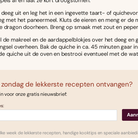
pels af en laat ze kort droogstomen.
 deeg uit en leg het in een ingevette taart- of quichevo
eg met het paneermeel. Kluts de eieren en meng er de 
e dragon doorheen. Breng op smaak met zout en peper
l de makreel en de aardappelblokjes over het deeg en g
ngsel overheen. Bak de quiche in ca. 45 minuten gaar in
e quiche uit de oven en bestrooi eventueel met de wat
 zondag de lekkerste recepten ontvangen?
 in voor onze gratis nieuwsbrief:
s:
ke week de lekkerste recepten, handige kooktips en speciale aanbied