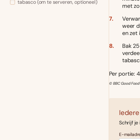
tabasco
(om te serveren, optioneel)
met zo
Verwar
weer d
en zet 
Bak 25
verdee
tabasc
Per portie: 4
© BBC Good Food 
Iedere
Schrijf je
E-mailadre