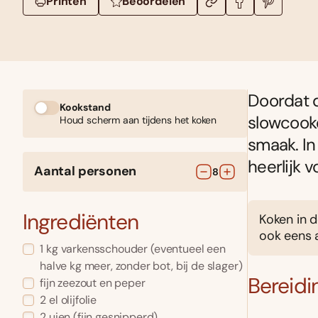
Printen
Beoordelen
Doordat 
Kookstand
slowcooke
Houd scherm aan tijdens het koken
smaak. In
heerlijk 
Aantal personen
8
Ingrediënten
Koken in d
ook eens
1
kg
varkensschouder
(eventueel een
halve kg meer, zonder bot, bij de slager)
Bereidi
fijn zeezout en peper
2
el
olijfolie
2
uien
(fijn gesnipperd)