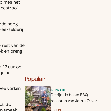
rp mes het
 bestrooi
iddelhoog
leekselderij
 rest van de
ok en breng
0-12 uur op
 je het
Populair
twee vorken
INSPIRATIE
Dit zijn de beste BBQ
recepten van Jamie Oliver
ca. 30
 op smaak
RECEPT