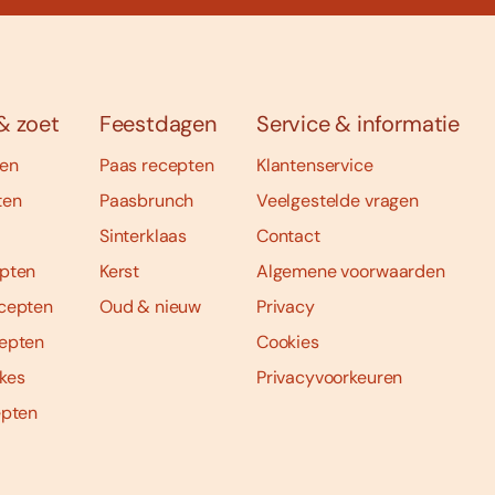
& zoet
Feestdagen
Service & informatie
ten
Paas recepten
Klantenservice
ten
Paasbrunch
Veelgestelde vragen
Sinterklaas
Contact
pten
Kerst
Algemene voorwaarden
cepten
Oud & nieuw
Privacy
epten
Cookies
kes
Privacyvoorkeuren
epten