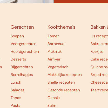
Gerechten
Kookthema's
Bakken 
Soepen
Zomer
IJs recep
Voorgerechten
Barbecue
Bakrecep
Hoofdgerechten
Picknick
Koekjes
s
Desserts
Airfryer
Cake rece
n
Bijgerechten
Vegetarisch
Quiche re
Borrelhapjes
Makkelijke recepten
Brood rec
Lunch
Snelle recepten
Cheeseca
Salades
Gezonde recepten
Taart rec
Tapas
Gehakt
Pasta
Zalm