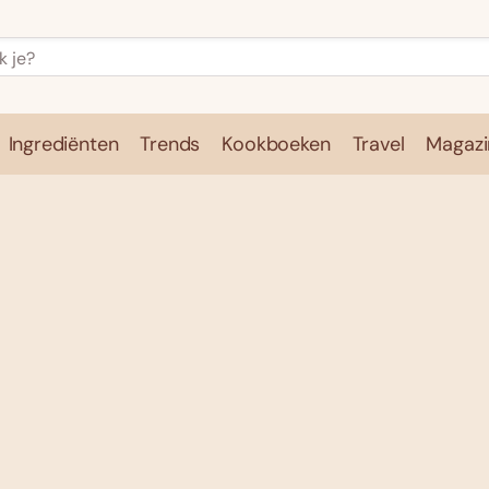
Ingrediënten
Trends
Kookboeken
Travel
Magazi
e
Kookschool
Ingrediënten
Trends
Kookboeken