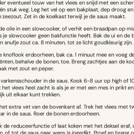
der eventueel touw van het vlees en snijd met een sche
één stuk weg. Leg het vel op een bakplaat, dep droog en
n zeezout. Zet in de koelkast terwijl je de saus maakt.
 de olie in een slowcooker, of verhit een braadpan op m
s je slowcooker geen bakfunctie heeft. Bak de ui en de b
 snufje zout ca. 8 minuten, tot ze licht goudkleurig zijn.
e knoflook erdoorheen, bak ca. 1 minuut mee en voeg de
iënten, behalve de bonen, toe. Breng zachtjes aan de ko
ak met zout en peper.
 varkensschouder in de saus. Kook 6-8 uur op high of 1
t het vlees heel zacht is als je er met een mes in prikt en
jk uit elkaar kunt trekken.
het extra vet van de bovenkant af. Trek het vlees met 
kaar in de saus. Roer de bonen erdoorheen.
 de reduceerfunctie of laat koken met het deksel eraf, 
n, of tot de saus naar wens is ingedikt. Proef en breng