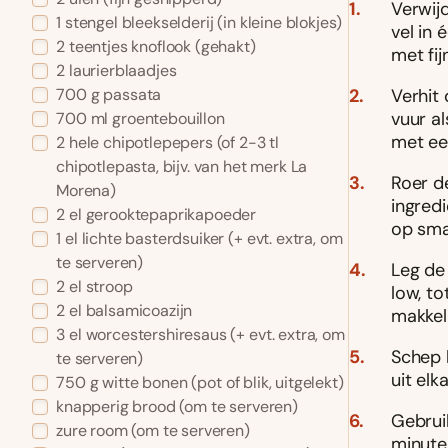
Verwij
1
stengel bleekselderij
(in kleine blokjes)
vel in 
2
teentjes knoflook
(gehakt)
met fij
2
laurierblaadjes
Verhit
700
g
passata
vuur al
700
ml
groentebouillon
met een
2
hele chipotlepepers
(of 2-3 tl
chipotlepasta, bijv. van het merk La
Roer d
Morena)
ingred
2
el
gerooktepaprikapoeder
op sma
1
el
lichte basterdsuiker
(+ evt. extra, om
te serveren)
Leg de
2
el
stroop
low, to
2
el
balsamicoazijn
makkeli
3
el
worcestershiresaus
(+ evt. extra, om
Schep 
te serveren)
uit el
750
g
witte bonen
(pot of blik, uitgelekt)
knapperig brood
(om te serveren)
Gebruik
zure room
(om te serveren)
minute