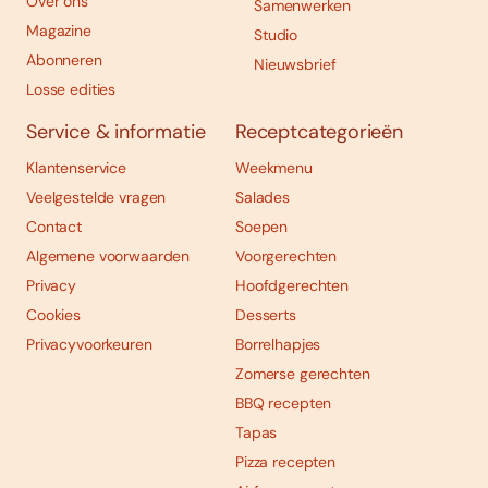
Over ons
Samenwerken
Magazine
Studio
Abonneren
Nieuwsbrief
Losse edities
Service & informatie
Receptcategorieën
Klantenservice
Weekmenu
Veelgestelde vragen
Salades
Contact
Soepen
Algemene voorwaarden
Voorgerechten
Privacy
Hoofdgerechten
Cookies
Desserts
Privacyvoorkeuren
Borrelhapjes
Zomerse gerechten
BBQ recepten
Tapas
Pizza recepten