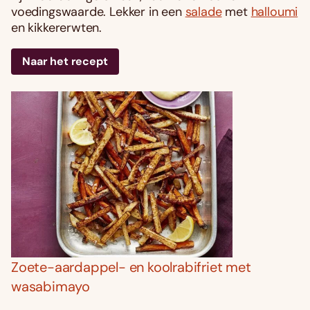
voedingswaarde. Lekker in een
salade
met
halloumi
en kikkererwten.
Naar het recept
Zoete-aardappel- en koolrabifriet met
wasabimayo