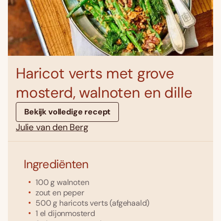
Haricot verts met grove
mosterd, walnoten en dille
Bekijk volledige recept
Julie van den Berg
Ingrediënten
100
g
walnoten
zout en peper
500
g
haricots verts
(afgehaald)
1
el
dijonmosterd