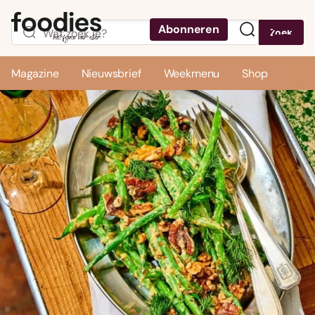
Abonneren
Zoek
Menu
Magazine
Nieuwsbrief
Weekmenu
Shop