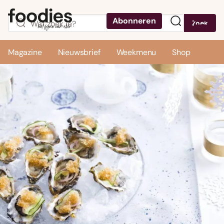
Abonneren
Zoek
Menu
Magazine
Nieuwsbrief
Weekmenu
Shop