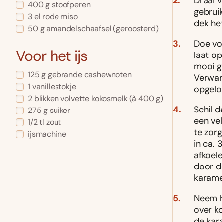
Draai 
400 g stoofperen
gebruik
3 el rode miso
dek het
50 g amandelschaafsel (geroosterd)
Doe vo
Voor het ijs
laat o
mooi g
125 g gebrande cashewnoten
Verwar
1 vanillestokje
opgelo
2 blikken volvette kokosmelk (à 400 g)
Schil d
275 g suiker
een ve
1/2 tl zout
te zor
ijsmachine
in ca. 
afkoel
door d
karame
Neem he
over k
de kar