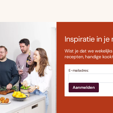
Inspiratie in je
Wist je dat we wekelijk
recepten, handige kookti
E-mailadres: