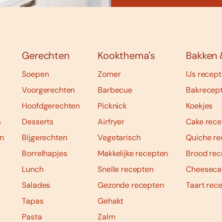
Gerechten
Kookthema's
Bakken 
Soepen
Zomer
IJs recep
Voorgerechten
Barbecue
Bakrecep
Hoofdgerechten
Picknick
Koekjes
s
Desserts
Airfryer
Cake rece
n
Bijgerechten
Vegetarisch
Quiche re
Borrelhapjes
Makkelijke recepten
Brood rec
Lunch
Snelle recepten
Cheeseca
Salades
Gezonde recepten
Taart rec
Tapas
Gehakt
Pasta
Zalm