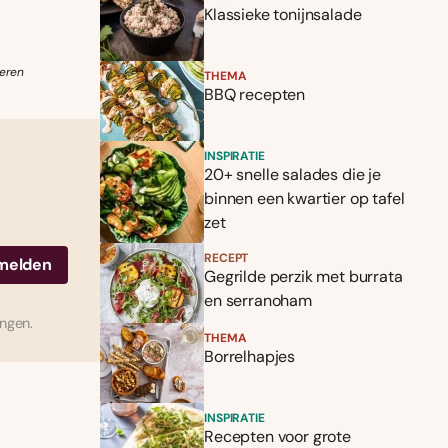
Klassieke tonijnsalade
veren
THEMA
BBQ recepten
INSPIRATIE
20+ snelle salades die je
binnen een kwartier op tafel
zet
RECEPT
Gegrilde perzik met burrata
en serranoham
ingen.
THEMA
Borrelhapjes
INSPIRATIE
Recepten voor grote