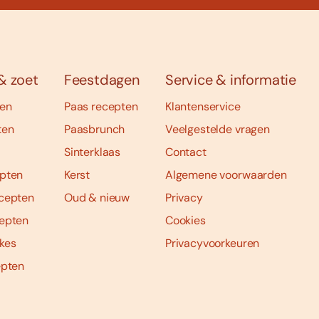
& zoet
Feestdagen
Service & informatie
ten
Paas recepten
Klantenservice
ten
Paasbrunch
Veelgestelde vragen
Sinterklaas
Contact
pten
Kerst
Algemene voorwaarden
cepten
Oud & nieuw
Privacy
epten
Cookies
kes
Privacyvoorkeuren
epten