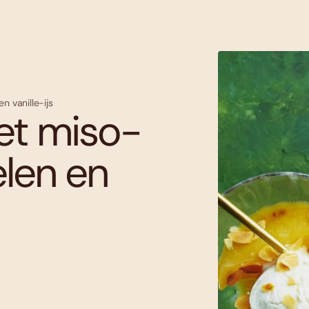
 vanille-ijs
et miso-
len en