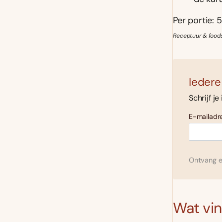
Per portie: 5
Receptuur & foods
Iedere
Schrijf je
E-mailadre
Ontvang el
Wat vind