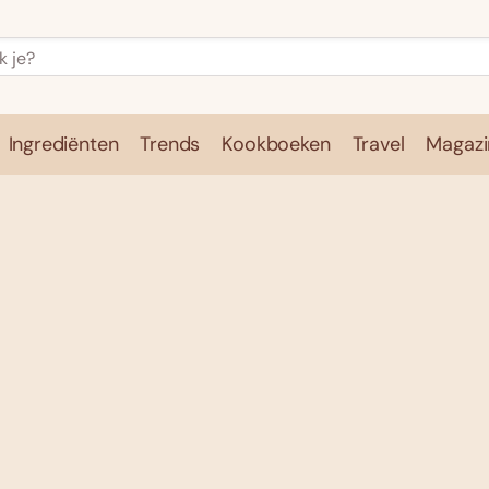
Ingrediënten
Trends
Kookboeken
Travel
Magazi
e
Kookschool
Ingrediënten
Trends
Kookboeken