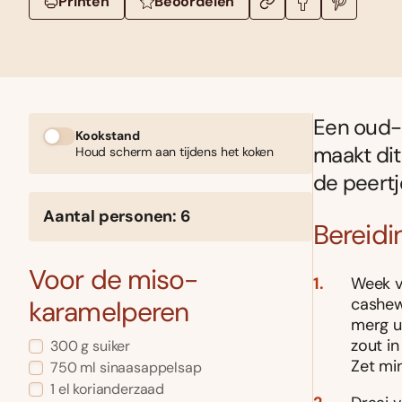
Printen
Beoordelen
Een oud-
Kookstand
maakt dit
Houd scherm aan tijdens het koken
de peertj
Aantal personen: 6
Bereidi
Voor de miso-
Week v
cashewn
karamelperen
merg u
zout i
300 g suiker
Zet min
750 ml sinaasappelsap
1 el korianderzaad