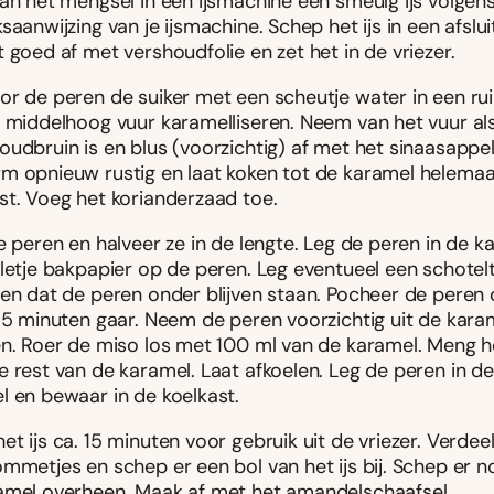
van het mengsel in een ijsmachine een smeuïg ijs volgen
saanwijzing van je ijsmachine. Schep het ijs in een afslu
 goed af met vershoudfolie en zet het in de vriezer.
or de peren de suiker met een scheutje water in een r
p middelhoog vuur karamelliseren. Neem van het vuur al
oudbruin is en blus (voorzichtig) af met het sinaasappe
m opnieuw rustig en laat koken tot de karamel helemaal
st. Voeg het korianderzaad toe.
e peren en halveer ze in de lengte. Leg de peren in de k
lletje bakpapier op de peren. Leg eventueel een schotel
gen dat de peren onder blijven staan. Pocheer de peren 
35 minuten gaar. Neem de peren voorzichtig uit de karam
en. Roer de miso los met 100 ml van de karamel. Meng h
e rest van de karamel. Laat afkoelen. Leg de peren in d
l en bewaar in de koelkast.
t ijs ca. 15 minuten voor gebruik uit de vriezer. Verdee
ommetjes en schep er een bol van het ijs bij. Schep er 
amel overheen. Maak af met het amandelschaafsel.