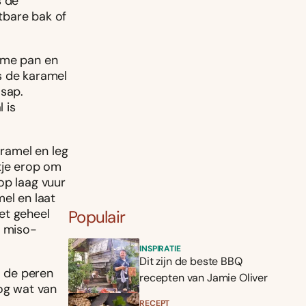
s de
itbare bak of
uime pan en
s de karamel
lsap.
 is
aramel en leg
tje erop om
op laag vuur
el en laat
et geheel
Populair
e miso-
INSPIRATIE
Dit zijn de beste BBQ
l de peren
recepten van Jamie Oliver
nog wat van
RECEPT