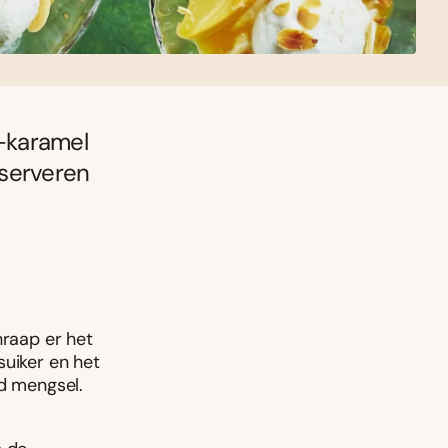
-karamel
 serveren
hraap er het
suiker en het
ad mengsel.