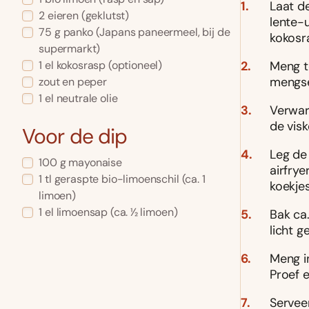
Laat d
2
eieren
(geklutst)
lente-u
75
g
panko
(Japans paneermeel, bij de
kokosra
supermarkt)
Meng to
1
el
kokosrasp
(optioneel)
mengse
zout en peper
1
el
neutrale olie
Verwar
de visk
Voor de dip
Leg de
100
g
mayonaise
airfrye
1
tl
geraspte bio-limoenschil
(ca. 1
koekjes
limoen)
1
el
limoensap
(ca. 1⁄2 limoen)
Bak ca
licht g
Meng i
Proef 
Servee