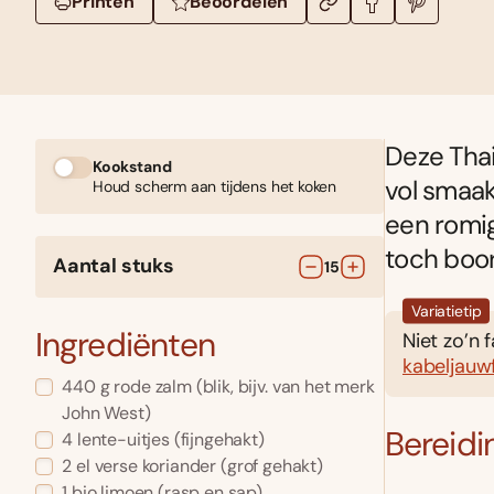
Printen
Beoordelen
Deze Thai
Kookstand
vol smaak
Houd scherm aan tijdens het koken
een romig
toch boor
Aantal stuks
15
Variatietip
Ingrediënten
Niet zo’n 
kabeljauwf
440
g
rode zalm
(blik, bijv. van het merk
John West)
Bereidi
4
lente-uitjes
(fijngehakt)
2
el
verse koriander
(grof gehakt)
1
bio limoen
(rasp en sap)