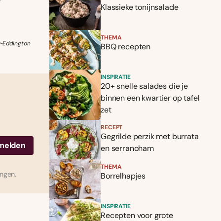
Klassieke tonijnsalade
THEMA
r-Eddington
BBQ recepten
INSPIRATIE
20+ snelle salades die je
binnen een kwartier op tafel
zet
RECEPT
Gegrilde perzik met burrata
en serranoham
THEMA
ingen.
Borrelhapjes
INSPIRATIE
Recepten voor grote