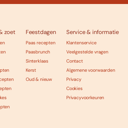
& zoet
Feestdagen
Service & informatie
ten
Paas recepten
Klantenservice
ten
Paasbrunch
Veelgestelde vragen
Sinterklaas
Contact
pten
Kerst
Algemene voorwaarden
cepten
Oud & nieuw
Privacy
epten
Cookies
kes
Privacyvoorkeuren
epten