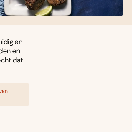
uidig en
iden en
echt dat
 van