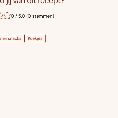
 jij van dit recept?
0 / 5.0 (0 stemmen)
s en snacks
Koekjes