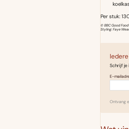
koelkas
Per stuk: 130
© BBC Good Food M
Styling: Faye Wea
Iedere
Schrijf je
E-mailadre
Ontvang el