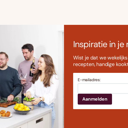
Inspiratie in je
Wist je dat we wekelijk
recepten, handige kookti
E-mailadres: