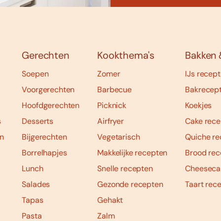
Gerechten
Kookthema's
Bakken 
Soepen
Zomer
IJs recep
Voorgerechten
Barbecue
Bakrecep
Hoofdgerechten
Picknick
Koekjes
s
Desserts
Airfryer
Cake rece
n
Bijgerechten
Vegetarisch
Quiche re
Borrelhapjes
Makkelijke recepten
Brood rec
Lunch
Snelle recepten
Cheeseca
Salades
Gezonde recepten
Taart rec
Tapas
Gehakt
Pasta
Zalm