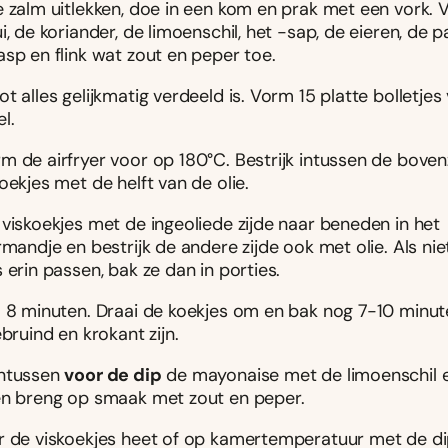
e zalm uitlekken, doe in een kom en prak met een vork. 
i, de koriander, de limoenschil, het -sap, de eieren, de p
sp en flink wat zout en peper toe.
t alles gelijkmatig verdeeld is. Vorm 15 platte bolletjes
l.
m de airfryer voor op 180°C. Bestrijk intussen de boven
oekjes met de helft van de olie.
 viskoekjes met de ingeoliede zijde naar beneden in het
rmandje en bestrijk de andere zijde ook met olie. Als niet
 erin passen, bak ze dan in porties.
. 8 minuten. Draai de koekjes om en bak nog 7-10 minute
ebruind en krokant zijn.
ntussen
voor de dip
de mayonaise met de limoenschil e
en breng op smaak met zout en peper.
r de viskoekjes heet of op kamertemperatuur met de dip