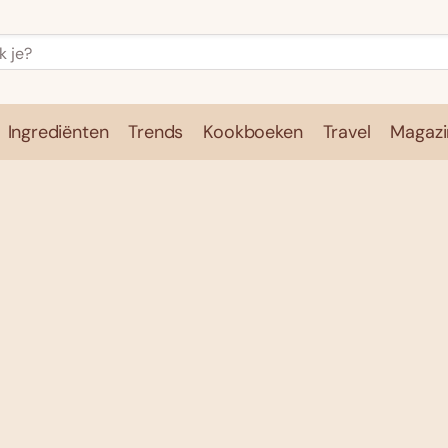
Ingrediënten
Trends
Kookboeken
Travel
Magazi
e
Kookschool
Ingrediënten
Trends
Kookboeken