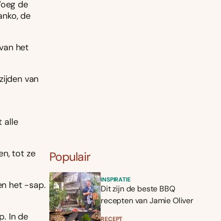
Voeg de
anko, de
 van het
zijden van
 alle
n, tot ze
Populair
INSPIRATIE
n het -sap.
Dit zijn de beste BBQ
recepten van Jamie Oliver
. In de
RECEPT