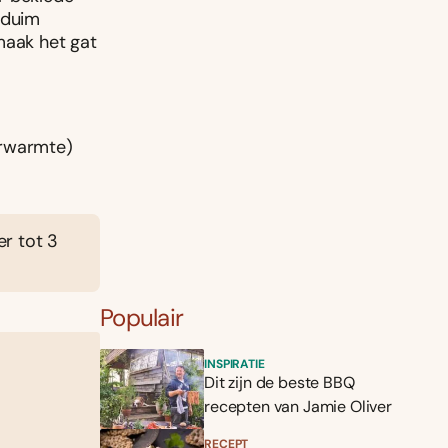
e duim
maak het gat
erwarmte)
er tot 3
Populair
INSPIRATIE
Dit zijn de beste BBQ
recepten van Jamie Oliver
RECEPT