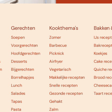
Gerechten
Kookthema's
Bakken 
Soepen
Zomer
IJs recep
Voorgerechten
Barbecue
Bakrecep
Hoofdgerechten
Picknick
Koekjes
s
Desserts
Airfryer
Cake rece
n
Bijgerechten
Vegetarisch
Quiche re
Borrelhapjes
Makkelijke recepten
Brood rec
Lunch
Snelle recepten
Cheeseca
Salades
Gezonde recepten
Taart rec
Tapas
Gehakt
Pasta
Zalm