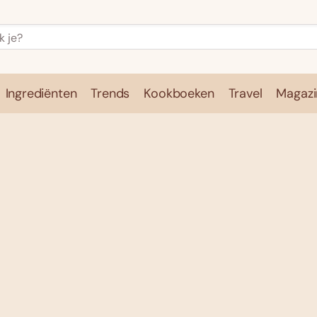
Ingrediënten
Trends
Kookboeken
Travel
Magazi
e
Kookschool
Ingrediënten
Trends
Kookboeken