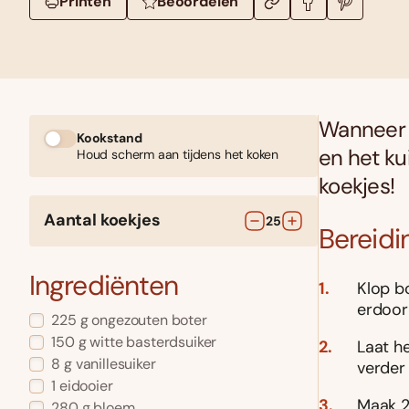
Printen
Beoordelen
Wanneer j
Kookstand
en het kui
Houd scherm aan tijdens het koken
koekjes!
Aantal koekjes
25
Bereidi
Ingrediënten
Klop bo
erdoor
225
g
ongezouten boter
150
g
witte basterdsuiker
Laat h
8
g
vanillesuiker
verder
1
eidooier
Maak 2
280
g
bloem