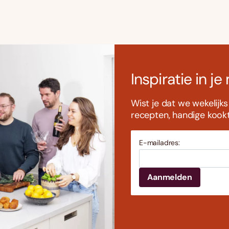
Inspiratie in je
Wist je dat we wekelijk
recepten, handige kookti
E-mailadres: