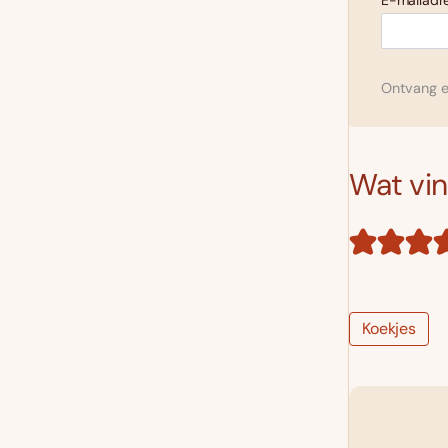
E-mailadre
Ontvang el
Wat vind
Koekjes