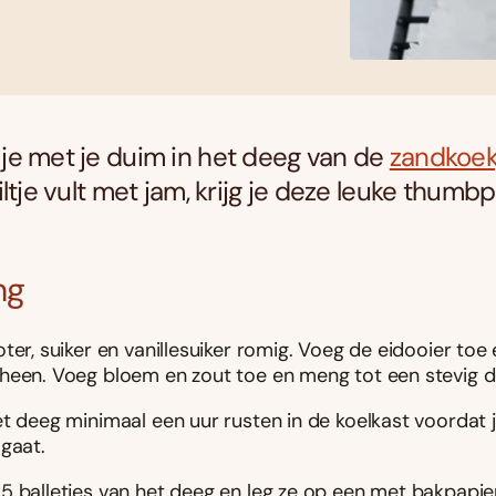
e met je duim in het deeg van de
zandkoek
ltje vult met jam, krijg je deze leuke thumbp
ng
ter, suiker en vanillesuiker romig. Voeg de eidooier to
heen. Voeg bloem en zout toe en meng tot een stevig d
et deeg minimaal een uur rusten in de koelkast voordat 
 gaat.
5 balletjes van het deeg en leg ze op een met bakpapie