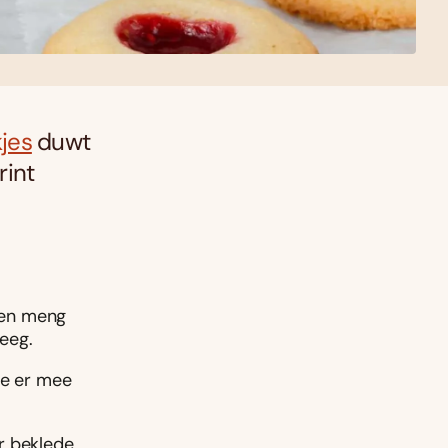
jes
duwt
rint
e en meng
eeg.
je er mee
r beklede