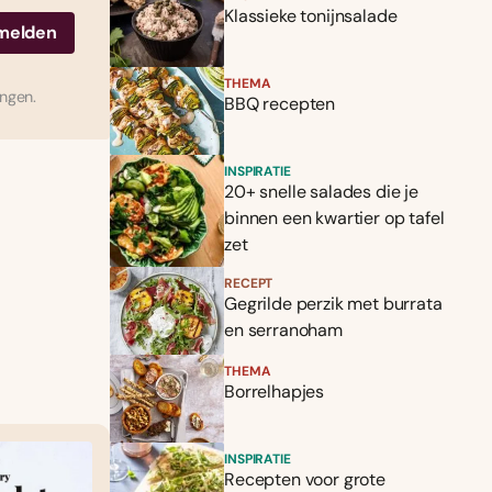
Klassieke tonijnsalade
THEMA
ingen.
BBQ recepten
INSPIRATIE
20+ snelle salades die je
binnen een kwartier op tafel
zet
RECEPT
Gegrilde perzik met burrata
en serranoham
THEMA
Borrelhapjes
INSPIRATIE
Recepten voor grote