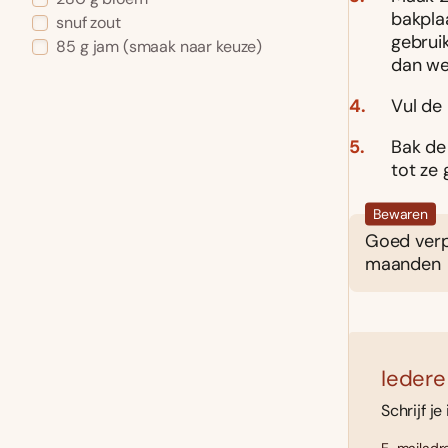
bakplaa
snuf zout
gebrui
85
g
jam
(smaak naar keuze)
dan we
Vul de 
Bak de
tot ze 
Bewaren
Goed verpa
maanden
Iedere
Schrijf je