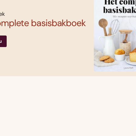
ek
omplete basisbakboek
u