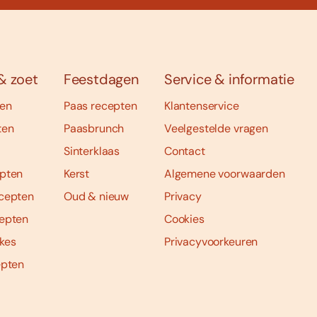
& zoet
Feestdagen
Service & informatie
ten
Paas recepten
Klantenservice
ten
Paasbrunch
Veelgestelde vragen
Sinterklaas
Contact
pten
Kerst
Algemene voorwaarden
cepten
Oud & nieuw
Privacy
epten
Cookies
kes
Privacyvoorkeuren
epten