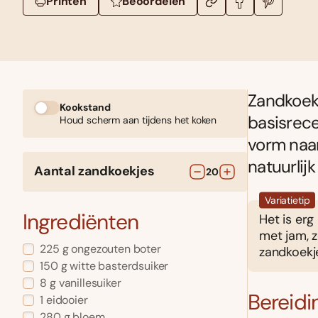
Printen
Beoordelen
Zandkoekj
Kookstand
basisrece
Houd scherm aan tijdens het koken
vorm naar
natuurlijk
Aantal zandkoekjes
20
Variatietip
Ingrediënten
Het is erg
met jam, z
225
g
ongezouten boter
zandkoekj
150
g
witte basterdsuiker
8
g
vanillesuiker
Bereidi
1
eidooier
280
g
bloem