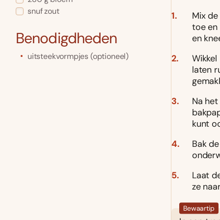
snuf zout
Mix de 
toe en
Benodigdheden
en knee
uitsteekvormpjes (optioneel)
Wikkel 
laten r
gemakk
Na het
bakpap
kunt oo
Bak de
onderw
Laat d
ze naar
Bewaartip