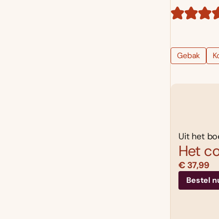
Gebak
K
Uit het bo
Het c
€ 37,99
Bestel n