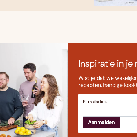
Inspiratie in je
Wist je dat we wekelijk
recepten, handige kookti
E-mailadres: