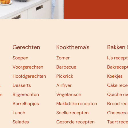
Gerechten
Kookthema's
Bakken 
Soepen
Zomer
IJs recep
Voorgerechten
Barbecue
Bakrecep
Hoofdgerechten
Picknick
Koekjes
s
Desserts
Airfryer
Cake rece
n
Bijgerechten
Vegetarisch
Quiche re
Borrelhapjes
Makkelijke recepten
Brood rec
Lunch
Snelle recepten
Cheeseca
Salades
Gezonde recepten
Taart rec