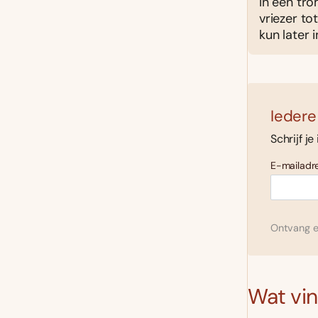
In een tr
vriezer to
kun later 
Iedere
Schrijf je
E-mailadre
Ontvang el
Wat vind