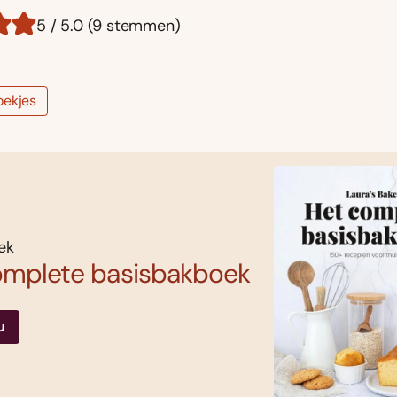
5 / 5.0 (9 stemmen)
oekjes
ek
omplete basisbakboek
u