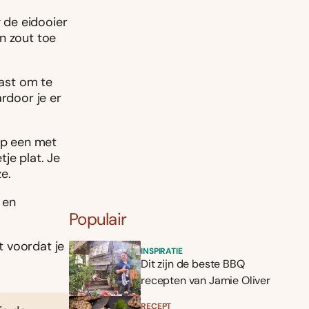
g de eidooier
n zout toe
kast om te
ardoor je er
 op een met
je plat. Je
e.
 en
Populair
t voordat je
INSPIRATIE
Dit zijn de beste BBQ
recepten van Jamie Oliver
RECEPT