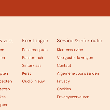
& zoet
Feestdagen
Service & informatie
ten
Paas recepten
Klantenservice
ten
Paasbrunch
Veelgestelde vragen
Sinterklaas
Contact
pten
Kerst
Algemene voorwaarden
cepten
Oud & nieuw
Privacy
epten
Cookies
kes
Privacyvoorkeuren
epten