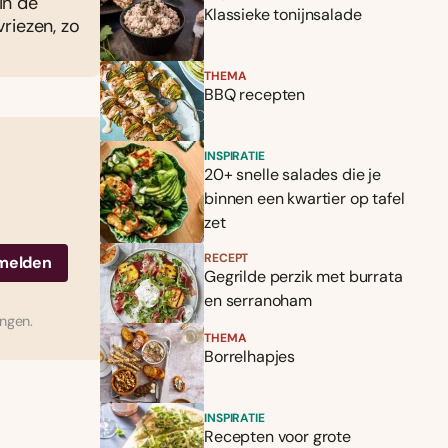
in de
Klassieke tonijnsalade
riezen, zo
THEMA
BBQ recepten
INSPIRATIE
20+ snelle salades die je
binnen een kwartier op tafel
zet
RECEPT
Gegrilde perzik met burrata
en serranoham
ingen.
THEMA
Borrelhapjes
INSPIRATIE
Recepten voor grote