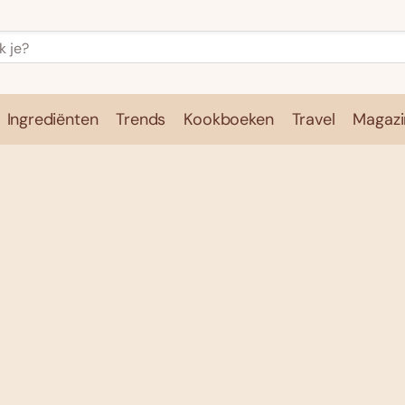
Ingrediënten
Trends
Kookboeken
Travel
Magazi
e
Kookschool
Ingrediënten
Trends
Kookboeken