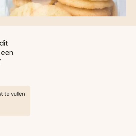
dit
 een
f
t te vullen