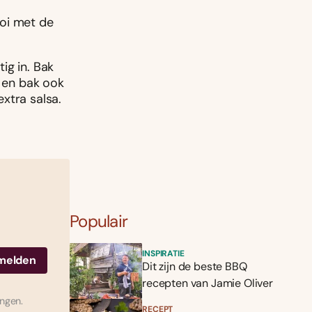
ooi met de
tig in. Bak
m en bak ook
xtra salsa.
Populair
INSPIRATIE
Dit zijn de beste BBQ
recepten van Jamie Oliver
ingen.
RECEPT