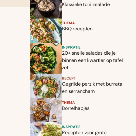
Klassieke tonijnsalade
THEMA
BBQ recepten
INSPIRATIE
20+ snelle salades die je
binnen een kwartier op tafel
zet
RECEPT
Gegrilde perzik met burrata
en serranoham
THEMA
Borrelhapjes
INSPIRATIE
Recepten voor grote