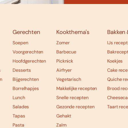
Gerechten
Kookthema's
Bakken 
Soepen
Zomer
IJs recep
Voorgerechten
Barbecue
Bakrecep
Hoofdgerechten
Picknick
Koekjes
s
Desserts
Airfryer
Cake rece
n
Bijgerechten
Vegetarisch
Quiche re
Borrelhapjes
Makkelijke recepten
Brood rec
Lunch
Snelle recepten
Cheeseca
Salades
Gezonde recepten
Taart rec
Tapas
Gehakt
Pasta
Zalm