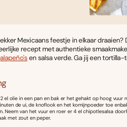
lekker Mexicaans feestje in elkaar draaien? 
eerlijke recept met authentieke smaakmake
jalapeño's
en salsa verde. Ga jij een tortilla-t
ng
2 el olie in een pan en bak er het gehakt op hoog vuur r
inuten de ui, de knoflook en het komijnpoeder toe enba
n. Neem van het vuur en roer er 4 el chipotlesalsa door
ak met zout en peper.