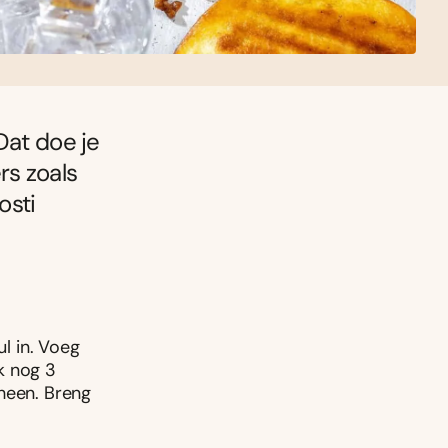
Dat doe je
rs zoals
osti
ul in. Voeg
k nog 3
heen. Breng