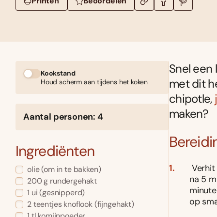
Printen
Beoordelen
Snel een 
Kookstand
met dit h
Houd scherm aan tijdens het koken
chipotle,
maken?
Aantal personen: 4
Bereidi
Ingrediënten
Verhit 
olie (om in te bakken)
na 5 m
200 g rundergehakt
minute
1 ui (gesnipperd)
op sma
2 teentjes knoflook (fijngehakt)
1 tl komijnpoeder