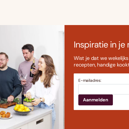
Inspiratie in je
Wist je dat we wekelijk
recepten, handige kookti
E-mailadres: