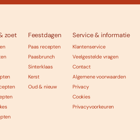
& zoet
Feestdagen
Service & informatie
ten
Paas recepten
Klantenservice
ten
Paasbrunch
Veelgestelde vragen
Sinterklaas
Contact
pten
Kerst
Algemene voorwaarden
cepten
Oud & nieuw
Privacy
epten
Cookies
kes
Privacyvoorkeuren
epten