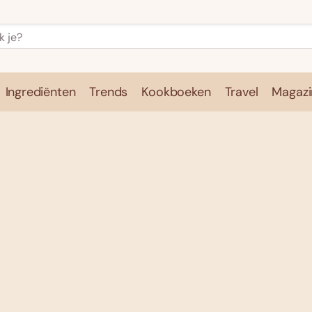
Ingrediënten
Trends
Kookboeken
Travel
Magazi
e
Kookschool
Ingrediënten
Trends
Kookboeken