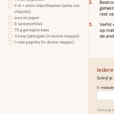
Bestroo
4 el + extra chipotlesalsa (salsa con
gehakt
chipotle)
rest va
zout en peper
8 tarwetortilla’s
Verhit 
op mati
75 g geraspte kaas
de and
¼ krop ijsbergsla (in dunne reepjes)
1 rode paprika (in dunne reepjes)
Iedere
Schrijf je
E-mailadre
Ontvang el