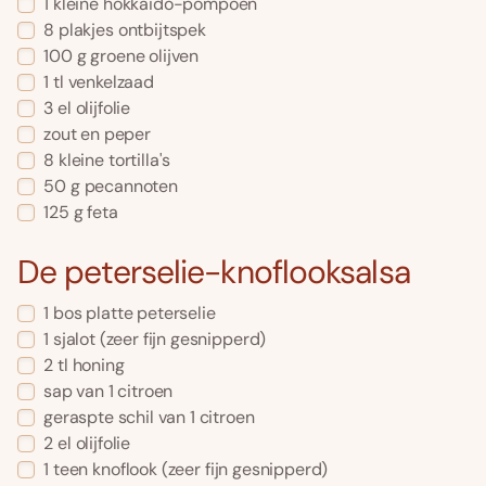
1
kleine
hokkaido-pompoen
8
plakjes
ontbijtspek
100
g
groene olijven
1
tl
venkelzaad
3
el
olijfolie
zout en peper
8
kleine
tortilla's
50
g
pecannoten
125
g
feta
De peterselie-knoflooksalsa
1
bos
platte peterselie
1
sjalot
(zeer fijn gesnipperd)
2
tl
honing
sap van 1 citroen
geraspte schil van 1 citroen
2
el
olijfolie
1
teen
knoflook
(zeer fijn gesnipperd)