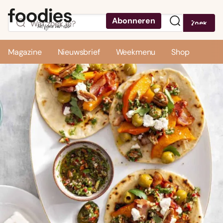
Abonneren
Zoek
Menu
Magazine
Nieuwsbrief
Weekmenu
Shop