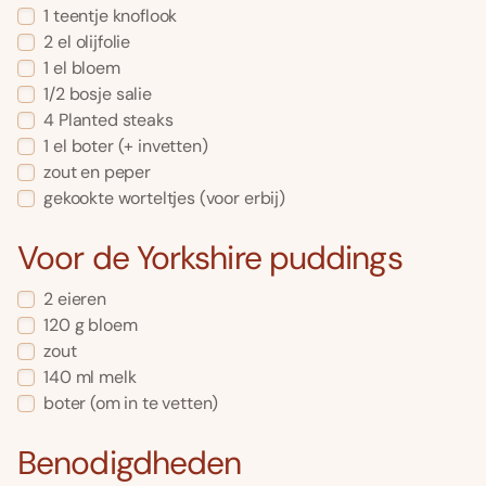
1
teentje knoflook
2
el
olijfolie
1
el
bloem
1/2
bosje
salie
4
Planted steaks
1
el
boter
(+ invetten)
zout en peper
gekookte worteltjes
(voor erbij)
Voor de Yorkshire puddings
2
eieren
120
g
bloem
zout
140
ml
melk
boter
(om in te vetten)
Benodigdheden