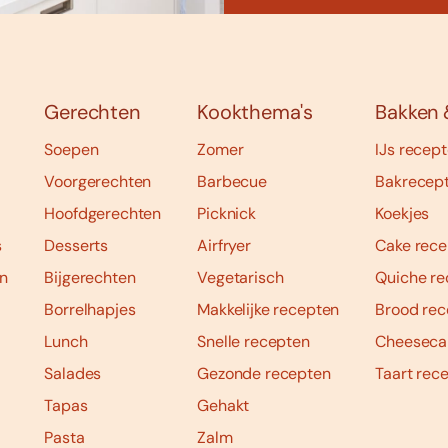
Gerechten
Kookthema's
Bakken 
Soepen
Zomer
IJs recep
Voorgerechten
Barbecue
Bakrecep
Hoofdgerechten
Picknick
Koekjes
s
Desserts
Airfryer
Cake rece
n
Bijgerechten
Vegetarisch
Quiche re
Borrelhapjes
Makkelijke recepten
Brood rec
Lunch
Snelle recepten
Cheeseca
Salades
Gezonde recepten
Taart rec
Tapas
Gehakt
Pasta
Zalm