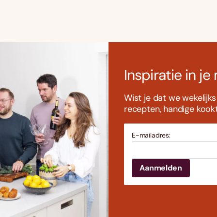
Inspiratie in je
Wist je dat we wekelijk
recepten, handige kookti
E-mailadres: