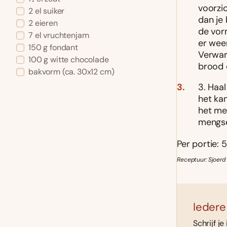
voorzic
2 el suiker
dan je 
2 eieren
de vor
7 el vruchtenjam
er wee
150 g fondant
Verwarm
100 g witte chocolade
brood 
bakvorm (ca. 30x12 cm)
3. Haa
het ka
het me
mengse
Per portie: 5
Receptuur: Sjoerd 
Iedere
Schrijf je