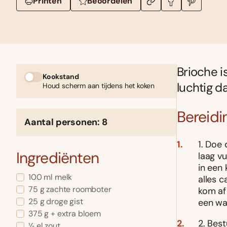
Printen
Beoordelen
Brioche is
Kookstand
luchtig d
Houd scherm aan tijdens het koken
Bereidi
Aantal personen: 8
1. Doe
Ingrediënten
laag v
in een
100 ml melk
alles 
75 g zachte roomboter
kom af
25 g droge gist
een wa
375 g + extra bloem
2. Bes
½ el zout