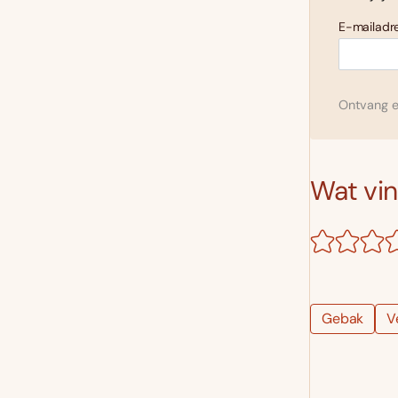
E-mailadre
Ontvang el
Wat vind
Gebak
V