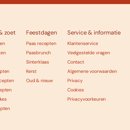
& zoet
Feestdagen
Service & informatie
ten
Paas recepten
Klantenservice
ten
Paasbrunch
Veelgestelde vragen
Sinterklaas
Contact
pten
Kerst
Algemene voorwaarden
cepten
Oud & nieuw
Privacy
epten
Cookies
kes
Privacyvoorkeuren
epten