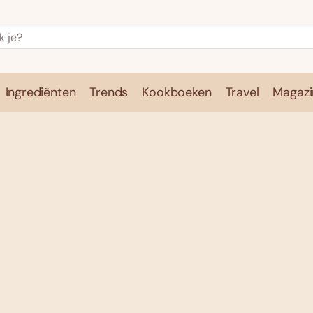
Ingrediënten
Trends
Kookboeken
Travel
Magazi
e
Kookschool
Ingrediënten
Trends
Kookboeken