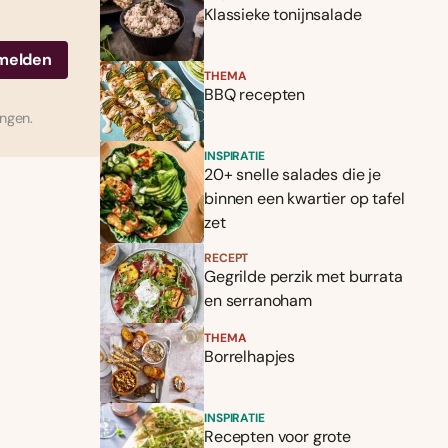
Klassieke tonijnsalade
THEMA
BBQ recepten
ingen.
INSPIRATIE
20+ snelle salades die je
binnen een kwartier op tafel
zet
RECEPT
Gegrilde perzik met burrata
en serranoham
THEMA
Borrelhapjes
INSPIRATIE
Recepten voor grote