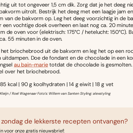
htig uit tot ongeveer 1,5 cm dik. Zorg dat je het deeg ni
bakvorm uitrolt. Bestrijk het deeg met een laagje jam en 
m van de bakvorm op. Leg het deeg voorzichtig in de ba
r een vochtige doek overheen en laat nog ca. 20 minuten
 de oven voor (elektrisch: 175°C / hetelucht: 150°C). B
ca. 55 minuten in de oven.
l het briochebrood uit de bakvorm en leg het op een ro
n uitdampen. Doe de fondant en de chocolade in een k
ngsel
au bain-marie
totdat de chocolade is gesmolten.
l over het briochebrood.
85 kcal | 90 g koolhydraten | 14 g eiwit | 18 g vet
Kleijn / Roel Wagenaar Foto’s: Willem van Santen Styling: alexstyling
 zondag de lekkerste recepten ontvangen?
 in voor onze gratis nieuwsbrief: