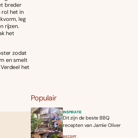
et breder
rol het in
kvorm, leg
 rijzen.
ak het
oster zodat
om en smelt
 Verdeel het
Populair
INSPIRATIE
Dit zijn de beste BBQ
recepten van Jamie Oliver
RECEPT