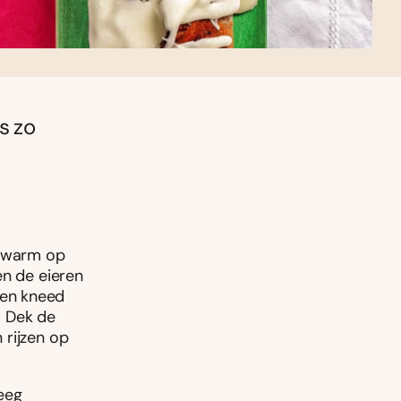
s zo
erwarm op
en de eieren
 en kneed
. Dek de
 rijzen op
eeg