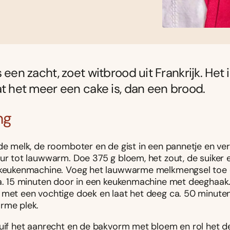
 een zacht, zoet witbrood uit Frankrijk. Het i
at het meer een cake is, dan een brood.
ng
 de melk, de roomboter en de gist in een pannetje en v
uur tot lauwwarm. Doe 375 g bloem, het zout, de suiker 
 keukenmachine. Voeg het lauwwarme melkmengsel toe
ca. 15 minuten door in een keukenmachine met deeghaak
 met een vochtige doek en laat het deeg ca. 50 minuten
rme plek.
tuif het aanrecht en de bakvorm met bloem en rol het d