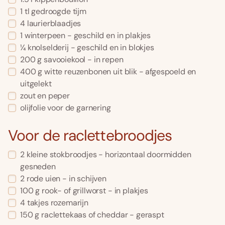
1 tl gedroogde tijm
4 laurierblaadjes
1 winterpeen - geschild en in plakjes
¼ knolselderij - geschild en in blokjes
200 g savooiekool - in repen
400 g witte reuzenbonen uit blik - afgespoeld en
uitgelekt
zout en peper
olijfolie voor de garnering
Voor de raclettebroodjes
2 kleine stokbroodjes - horizontaal doormidden
gesneden
2 rode uien - in schijven
100 g rook- of grillworst - in plakjes
4 takjes rozemarijn
150 g raclettekaas of cheddar - geraspt