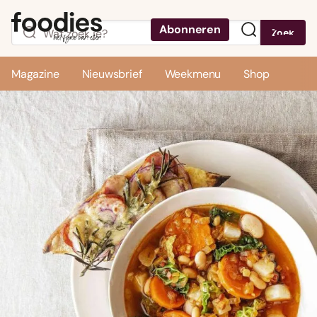
Abonneren
Zoek
Menu
Magazine
Nieuwsbrief
Weekmenu
Shop