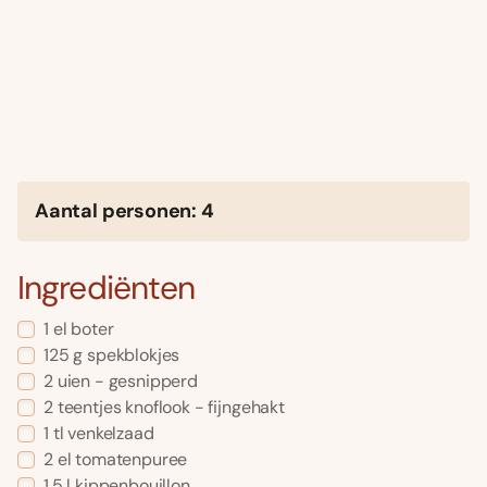
Aantal personen: 4
Ingrediënten
1 el boter
125 g spekblokjes
2 uien - gesnipperd
2 teentjes knoflook - fijngehakt
1 tl venkelzaad
2 el tomatenpuree
1.5 l kippenbouillon