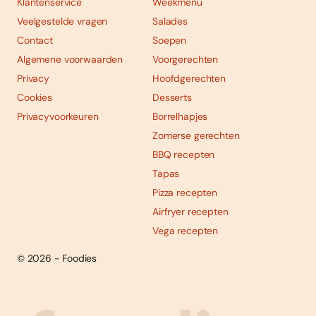
Klantenservice
Weekmenu
Veelgestelde vragen
Salades
Contact
Soepen
Algemene voorwaarden
Voorgerechten
Privacy
Hoofdgerechten
Cookies
Desserts
Privacyvoorkeuren
Borrelhapjes
Zomerse gerechten
BBQ recepten
Tapas
Pizza recepten
Airfryer recepten
Vega recepten
© 2026 - Foodies
Social
Foodies 08/2026
Tropische smaakexplosies
media