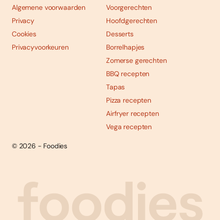
Algemene voorwaarden
Voorgerechten
Privacy
Hoofdgerechten
Cookies
Desserts
Privacyvoorkeuren
Borrelhapjes
Zomerse gerechten
BBQ recepten
Tapas
Pizza recepten
Airfryer recepten
Vega recepten
© 2026 - Foodies
Social
Foodies 08/2026
Tropische smaakexplosies
media
Abonneren
Bestellen