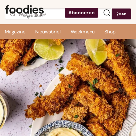
Abonneren
Zoek
Menu
Magazine
Nieuwsbrief
Weekmenu
Shop