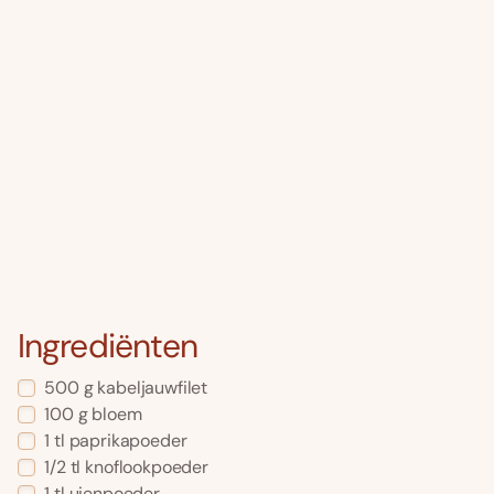
Ingrediënten
500
g
kabeljauwfilet
100
g
bloem
1
tl
paprikapoeder
1/2
tl
knoflookpoeder
1
tl
uienpoeder