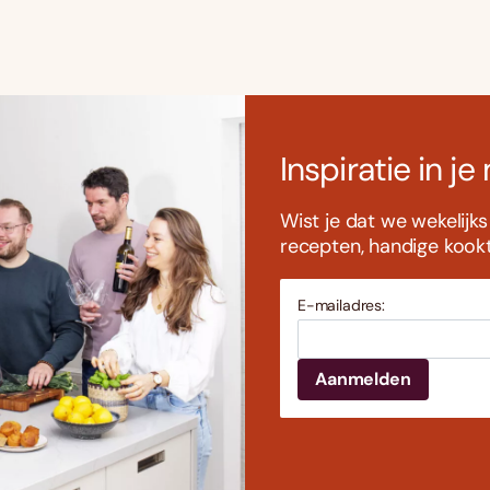
Inspiratie in je
Wist je dat we wekelijk
recepten, handige kookti
E-mailadres: