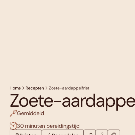
Home
Recepten
Zoete-aardappelfriet
Zoete-aardappel
Gemiddeld
30 minuten bereidingstijd