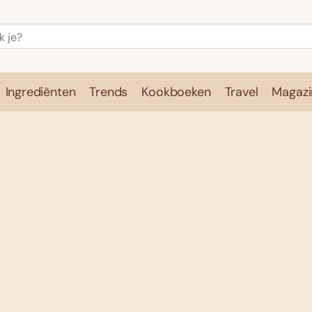
Ingrediënten
Trends
Kookboeken
Travel
Magazi
e
Kookschool
Ingrediënten
Trends
Kookboeken