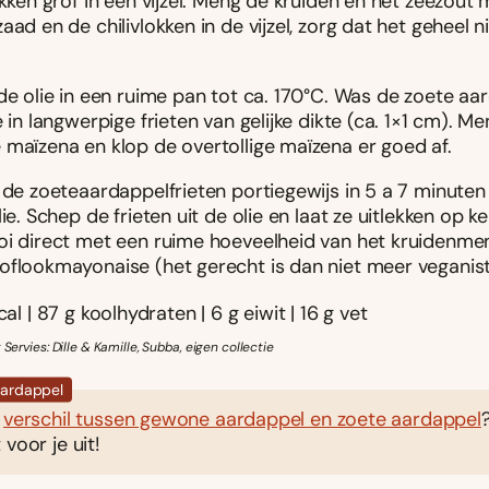
okken grof in een vijzel. Meng de kruiden en het zeezout 
aad en de chilivlokken in de vijzel, zorg dat het geheel nie
de olie in een ruime pan tot ca. 170°C. Was de zoete aa
e in langwerpige frieten van gelijke dikte (ca. 1×1 cm). Me
 maïzena en klop de overtollige maïzena er goed af.
r de zoeteaardappelfrieten portiegewijs in 5 a 7 minute
lie. Schep de frieten uit de olie en laat ze uitlekken op k
oi direct met een ruime hoeveelheid van het kruidenmen
oflookmayonaise (het gerecht is dan niet meer veganist
cal | 87 g koolhydraten | 6 g eiwit | 16 g vet
 Servies: Dille & Kamille, Subba, eigen collectie
 aardappel
t
verschil tussen gewone aardappel en zoete aardappel
 voor je uit!