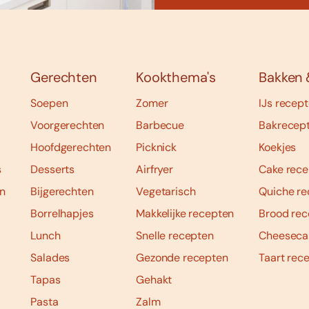
Gerechten
Kookthema's
Bakken 
Soepen
Zomer
IJs recep
Voorgerechten
Barbecue
Bakrecep
Hoofdgerechten
Picknick
Koekjes
s
Desserts
Airfryer
Cake rece
n
Bijgerechten
Vegetarisch
Quiche re
Borrelhapjes
Makkelijke recepten
Brood rec
Lunch
Snelle recepten
Cheeseca
Salades
Gezonde recepten
Taart rec
Tapas
Gehakt
Pasta
Zalm