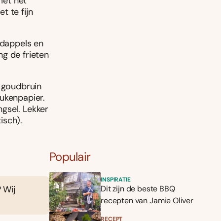
met het
t te fijn
rdappels en
ng de frieten
n goudbruin
eukenpapier.
gsel. Lekker
isch).
Populair
INSPIRATIE
? Wij
Dit zijn de beste BBQ
recepten van Jamie Oliver
RECEPT