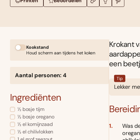
Printen
Beoordelen
Krokant v
Kookstand
aardappel
Houd scherm aan tijdens het koken
een beetj
Aantal personen: 4
Tip
Lekker me
Ingrediënten
Bereidi
½ bosje tijm
½ bosje oregano
½ el komijnzaad
Was de
½ el chilivlokken
oregan
1 el grof zeezout