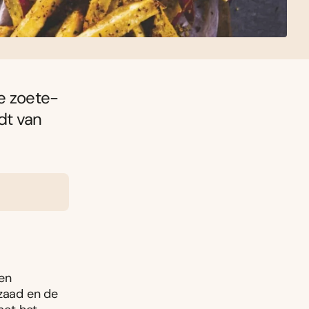
e zoete-
dt van
men
nzaad en de