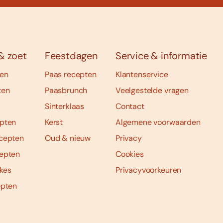
& zoet
Feestdagen
Service & informatie
ten
Paas recepten
Klantenservice
ten
Paasbrunch
Veelgestelde vragen
Sinterklaas
Contact
pten
Kerst
Algemene voorwaarden
cepten
Oud & nieuw
Privacy
epten
Cookies
kes
Privacyvoorkeuren
epten