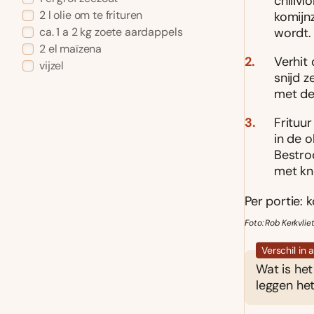
chilivl
2 l olie om te frituren
komijnz
wordt.
ca. 1 a 2 kg zoete aardappels
2 el maïzena
Verhit 
vijzel
snijd z
met de
Frituu
in de o
Bestro
met kn
Per portie: k
Foto: Rob Kerkvliet
Verschil in
Wat is he
leggen het