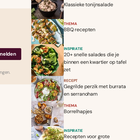
Klassieke tonijnsalade
THEMA
BBQ recepten
INSPIRATIE
20+ snelle salades die je
binnen een kwartier op tafel
zet
ingen.
RECEPT
Gegrilde perzik met burrata
en serranoham
THEMA
Borrelhapjes
INSPIRATIE
Recepten voor grote