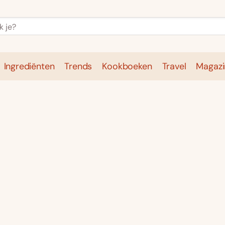
Ingrediënten
Trends
Kookboeken
Travel
Magazi
e
Kookschool
Ingrediënten
Trends
Kookboeken