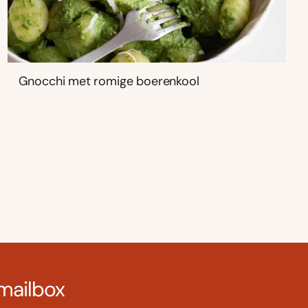
Gnocchi met romige boerenkool
 mailbox