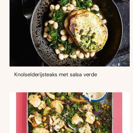
Knolselderijsteaks met salsa verde