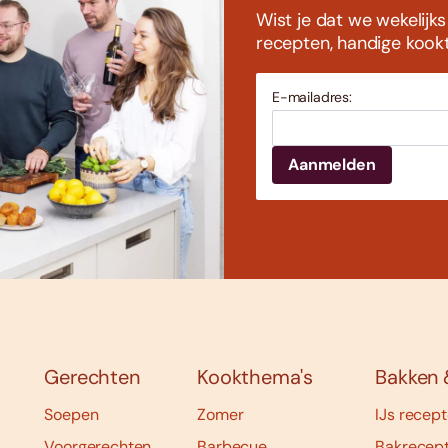
Wist je dat we wekelijk
recepten, handige kookti
E-mailadres:
Gerechten
Kookthema's
Bakken 
Soepen
Zomer
IJs recep
Voorgerechten
Barbecue
Bakrecep