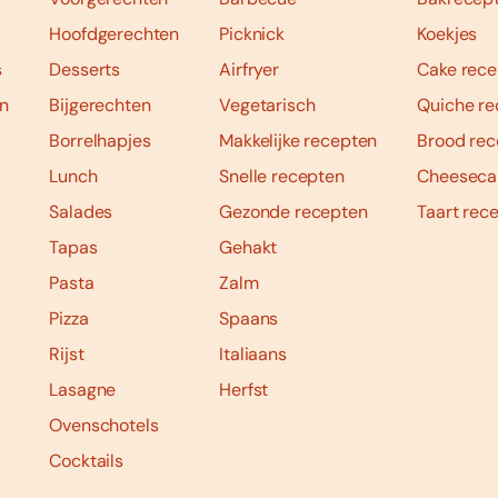
Hoofdgerechten
Picknick
Koekjes
s
Desserts
Airfryer
Cake rece
n
Bijgerechten
Vegetarisch
Quiche re
Borrelhapjes
Makkelijke recepten
Brood rec
Lunch
Snelle recepten
Cheeseca
Salades
Gezonde recepten
Taart rec
Tapas
Gehakt
Pasta
Zalm
Pizza
Spaans
Rijst
Italiaans
Lasagne
Herfst
Ovenschotels
Cocktails