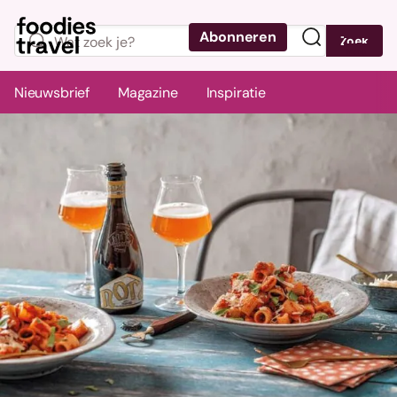
Abonneren
Zoek
Menu
Nieuwsbrief
Magazine
Inspiratie