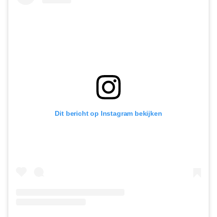
Dit bericht op Instagram bekijken
Foodies 08/2026
Tropische smaakexplosies
Abonneren
Bestellen