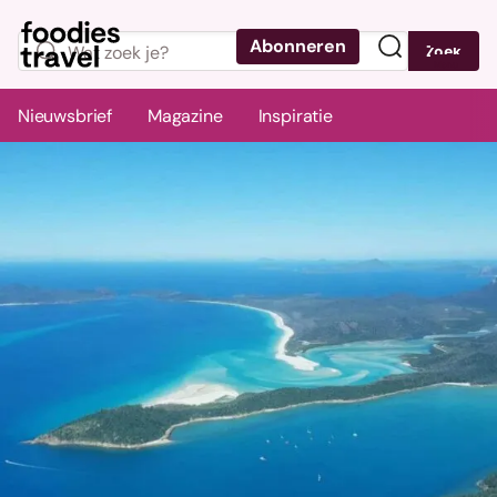
Abonneren
Zoek
Menu
Nieuwsbrief
Magazine
Inspiratie