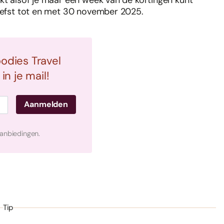
nkt alsof je maar een week van de kortingen kunt
liefst tot en met 30 november 2025.
oodies Travel
n je mail!
aanbiedingen.
Tip