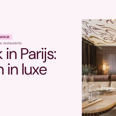
NKRIJK
xe restaurants
n Parijs:
 in luxe