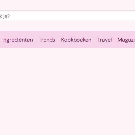
Ingrediënten
Trends
Kookboeken
Travel
Magazi
e
Kookschool
Ingrediënten
Trends
Kookboeken