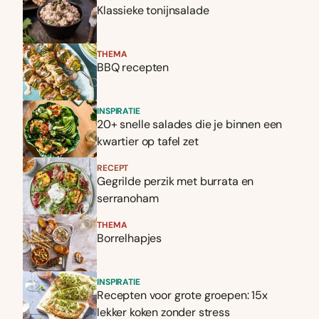
Klassieke tonijnsalade
THEMA
BBQ recepten
INSPIRATIE
20+ snelle salades die je binnen een
kwartier op tafel zet
RECEPT
Gegrilde perzik met burrata en
serranoham
THEMA
Borrelhapjes
INSPIRATIE
Recepten voor grote groepen: 15x
lekker koken zonder stress