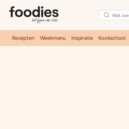
Recepten
Weekmenu
Inspiratie
Kookschool
Recepten
Weekmenu
Inspirati