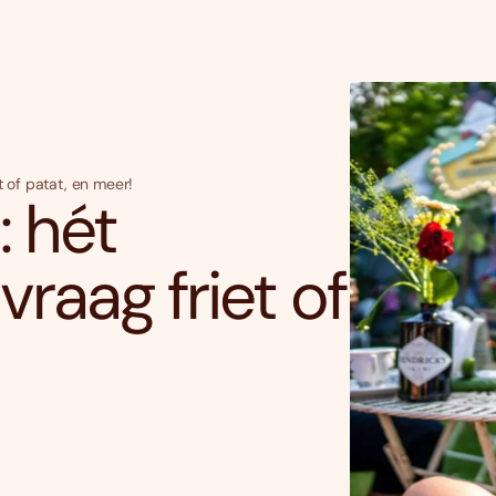
 of patat, en meer!
: hét
raag friet of