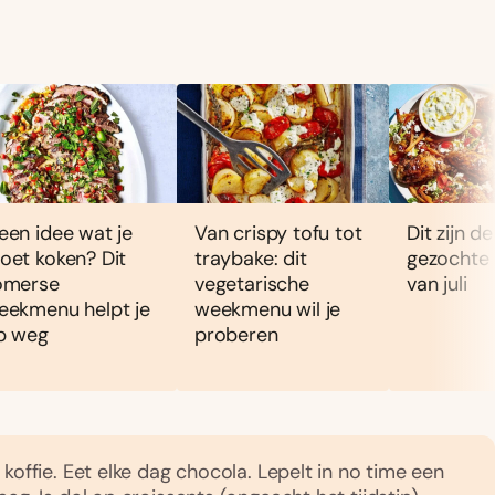
een idee wat je
Van crispy tofu tot
Dit zijn d
oet koken? Dit
traybake: dit
gezochte
omerse
vegetarische
van juli
eekmenu helpt je
weekmenu wil je
p weg
proberen
koffie. Eet elke dag chocola. Lepelt in no time een