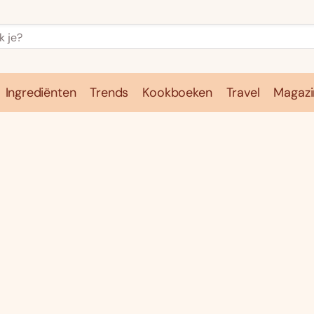
Ingrediënten
Trends
Kookboeken
Travel
Magazi
e
Kookschool
Ingrediënten
Trends
Kookboeken