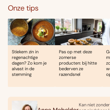
Onze tips
Stiekem zin in
Pas op met deze
G
regenachtige
zomerse
m
dagen? Zo kom je
producten: bij hitte
z
alvast in de
bederven ze
w
stemming
razendsnel
o
Kan niet zonder 
Anne Mebelder