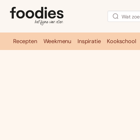
Recepten
Weekmenu
Inspiratie
Kookschool
Recepten
Weekmenu
Inspirati