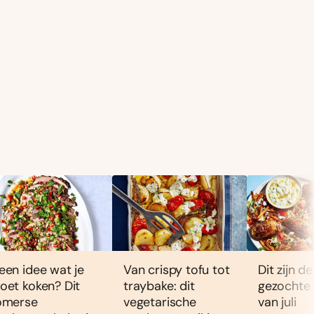
een idee wat je
Van crispy tofu tot
Dit zijn d
oet koken? Dit
traybake: dit
gezochte
omerse
vegetarische
van juli