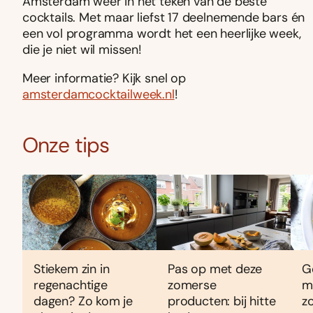
Amsterdam weer in het teken van de beste
cocktails. Met maar liefst 17 deelnemende bars én
een vol programma wordt het een heerlijke week,
die je niet wil missen!
Meer informatie? Kijk snel op
amsterdamcocktailweek.nl
!
Onze tips
Stiekem zin in
Pas op met deze
G
regenachtige
zomerse
m
dagen? Zo kom je
producten: bij hitte
z