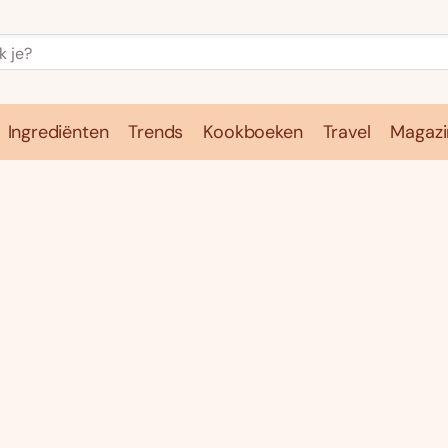
Ingrediënten
Trends
Kookboeken
Travel
Magazi
e
Kookschool
Ingrediënten
Trends
Kookboeken