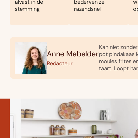
alvast in de
bederven ze
w
stemming
razendsnel
o
Kan niet zonder 
Anne Mebelder
pot pindakaas le
moules frites e
Redacteur
taart. Loopt h