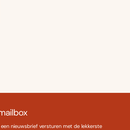
deze zomer nóg
verrassende
groter dan ooit
recepten voor elk
dag
 mailbox
s een nieuwsbrief versturen met de lekkerste