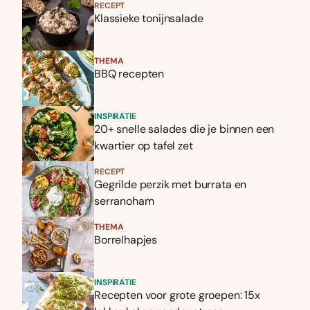
RECEPT
Klassieke tonijnsalade
THEMA
BBQ recepten
INSPIRATIE
20+ snelle salades die je binnen een
kwartier op tafel zet
RECEPT
Gegrilde perzik met burrata en
serranoham
THEMA
Borrelhapjes
INSPIRATIE
Recepten voor grote groepen: 15x