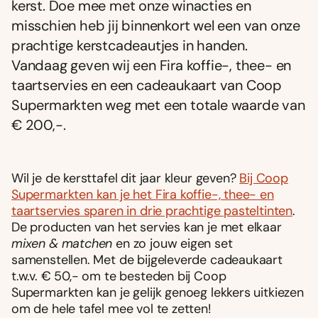
kerst. Doe mee met onze winacties en
misschien heb jij binnenkort wel een van onze
prachtige kerstcadeautjes in handen.
Vandaag geven wij een Fira ko­ffie-, thee- en
taartservies en een cadeaukaart van Coop
Supermarkten weg met een totale waarde van
€ 200,-.
Wil je de kersttafel dit jaar kleur geven?
Bij Coop
Supermarkten kan je het Fira koffie-, thee- en
taartservies sparen in drie prachtige pasteltinten
.
De producten van het servies kan je met elkaar
mixen & matchen
en zo jouw eigen set
samenstellen. Met de bijgeleverde cadeaukaart
t.w.v. € 50,- om te besteden bij Coop
Supermarkten kan je gelijk genoeg lekkers uitkiezen
om de hele tafel mee vol te zetten!