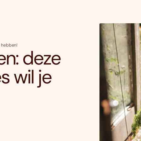
e hebben!
en: deze
 wil je