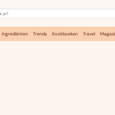
Ingrediënten
Trends
Kookboeken
Travel
Magazi
e
Kookschool
Ingrediënten
Trends
Kookboeken