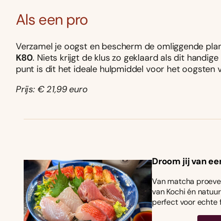
Als een pro
Verzamel je oogst en bescherm de omliggende pla
K80
.
Niets krijgt de klus zo geklaard als dit handi
punt is dit het ideale hulpmiddel voor het oogsten 
Prijs: € 21,99 euro
Droom jij van ee
Van matcha proeven
van Kochi én natuurl
perfect voor echte 