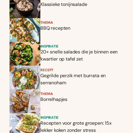
Klassieke tonijnsalade
THEMA
BBQ recepten
INSPIRATIE
20+ snelle salades die je binnen een
kwartier op tafel zet
RECEPT
Gegrilde perzik met burrata en
serranoham
THEMA
Borrelhapjes
INSPIRATIE
Recepten voor grote groepen: 15x
lekker koken zonder stress