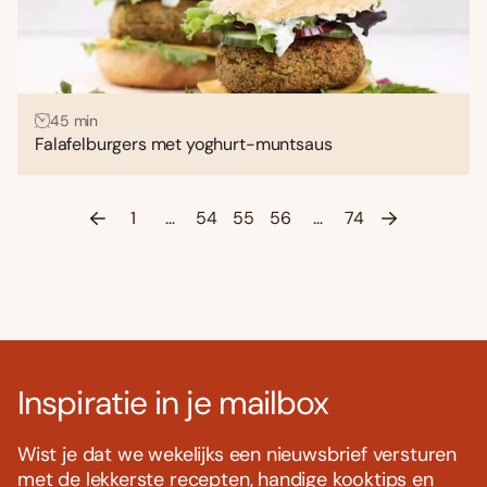
45 min
Falafelburgers met yoghurt-muntsaus
1
…
54
55
56
…
74
Inspiratie in je mailbox
Wist je dat we wekelijks een nieuwsbrief versturen
met de lekkerste recepten, handige kooktips en