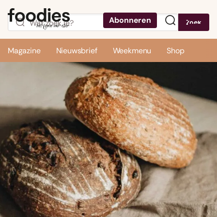
Abonneren
Zoek
Menu
Magazine
Nieuwsbrief
Weekmenu
Shop