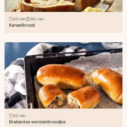
40 min
190 min
Kaneelbrood
45 min
Brabantse worstenbroodjes