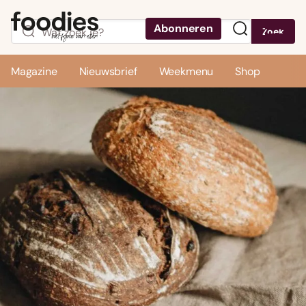
Abonneren
Zoek
Menu
Magazine
Nieuwsbrief
Weekmenu
Shop