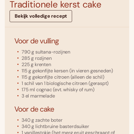
Traditionele kerst cake
Bekijk volledige recept
Voor de vulling
790
g
sultana-rozijnen
285
g
rozijnen
225
g
krenten
115
g
gekonfijte kersen
(in vieren gesneden)
115
g
gekonfijte citroen
(alleen de schil)
1
schil van 1 biologische citroen
(geraspt)
175
ml
cognac
(evt. whisky of rum)
3
el
marmelade
Voor de cake
340
g
zachte boter
340
g
lichtbruine basterdsuiker
1
vanillestokje
(het merg eruit geschraapt of