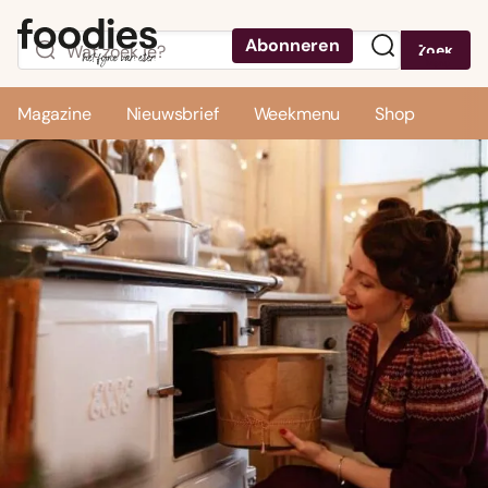
Abonneren
Zoek
Menu
Magazine
Nieuwsbrief
Weekmenu
Shop