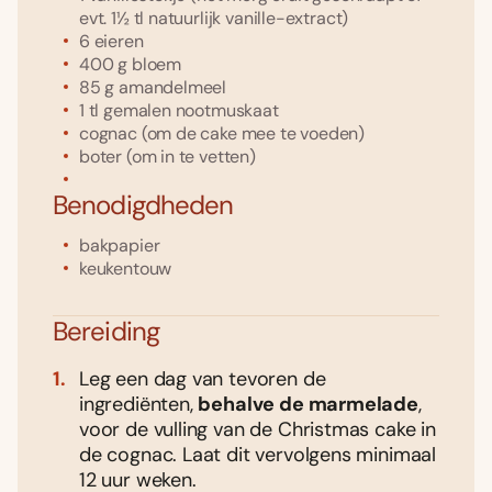
evt. 1½ tl natuurlijk vanille-extract)
6
eieren
400
g
bloem
85
g
amandelmeel
1
tl
gemalen nootmuskaat
cognac
(om de cake mee te voeden)
boter
(om in te vetten)
Benodigdheden
bakpapier
keukentouw
Bereiding
Leg een dag van tevoren de
ingrediënten,
behalve de marmelade
,
voor de vulling van de Christmas cake in
de cognac. Laat dit vervolgens minimaal
12 uur weken.