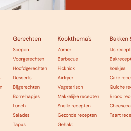
Gerechten
Kookthema's
Bakken 
Soepen
Zomer
IJs recep
Voorgerechten
Barbecue
Bakrecep
Hoofdgerechten
Picknick
Koekjes
s
Desserts
Airfryer
Cake rece
n
Bijgerechten
Vegetarisch
Quiche re
Borrelhapjes
Makkelijke recepten
Brood rec
Lunch
Snelle recepten
Cheeseca
Salades
Gezonde recepten
Taart rec
Tapas
Gehakt