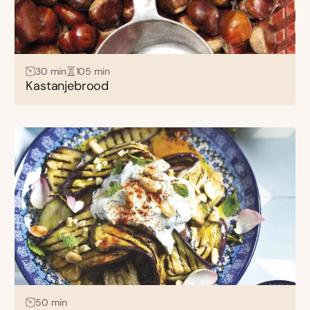
30 min
105 min
Kastanjebrood
50 min