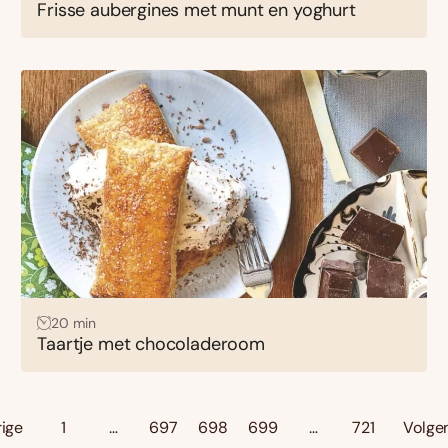
Frisse aubergines met munt en yoghurt
20 min
Taartje met chocoladeroom
rige
1
…
697
698
699
…
721
Volge