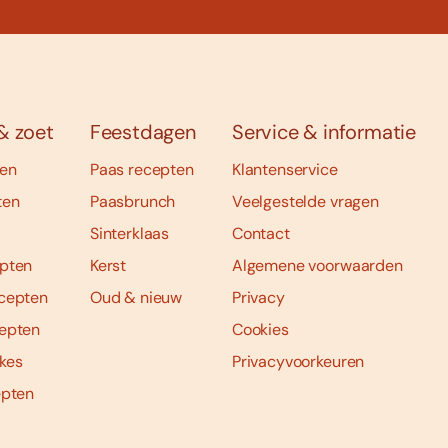
& zoet
Feestdagen
Service & informatie
ten
Paas recepten
Klantenservice
ten
Paasbrunch
Veelgestelde vragen
Sinterklaas
Contact
pten
Kerst
Algemene voorwaarden
cepten
Oud & nieuw
Privacy
epten
Cookies
kes
Privacyvoorkeuren
epten