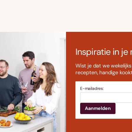
Inspiratie in je
Wist je dat we wekelijk
recepten, handige kookti
E-mailadres: