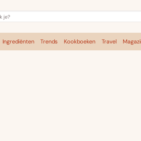
Ingrediënten
Trends
Kookboeken
Travel
Magazi
e
Kookschool
Ingrediënten
Trends
Kookboeken