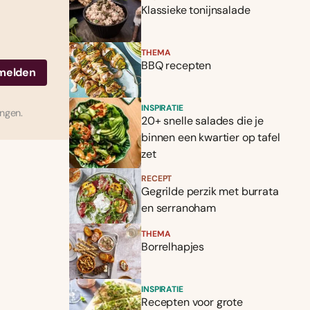
Klassieke tonijnsalade
THEMA
BBQ recepten
INSPIRATIE
ingen.
20+ snelle salades die je
binnen een kwartier op tafel
zet
RECEPT
Gegrilde perzik met burrata
en serranoham
THEMA
Borrelhapjes
INSPIRATIE
Recepten voor grote