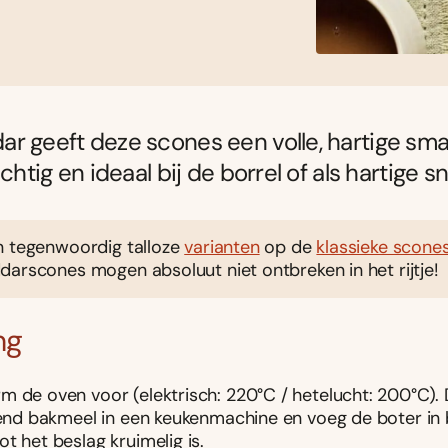
r geeft deze scones een volle, hartige sma
uchtig en ideaal bij de borrel of als hartige s
n tegenwoordig talloze
varianten
op de
klassieke scone
arscones mogen absoluut niet ontbreken in het rijtje!
ng
m de oven voor (elektrisch: 220°C / hetelucht: 200°C).
jzend bakmeel in een keukenmachine en voeg de boter in 
t het beslag kruimelig is.