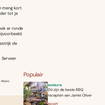
n meng kort.
der tot je
teek er ronde
ijvoorbeeld.
strijk de
. Serveer
Populair
e Wears
INSPIRATIE
Dit zijn de beste BBQ
recepten van Jamie Oliver
RECEPT