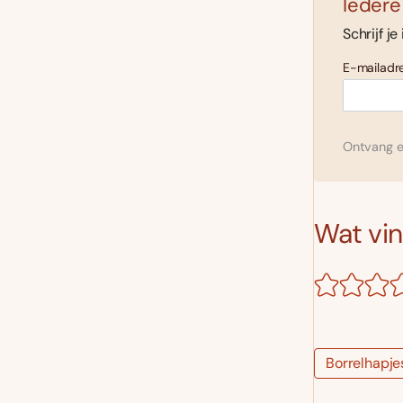
Iedere
Schrijf je
E-mailadre
Ontvang el
Wat vind
Borrelhapje