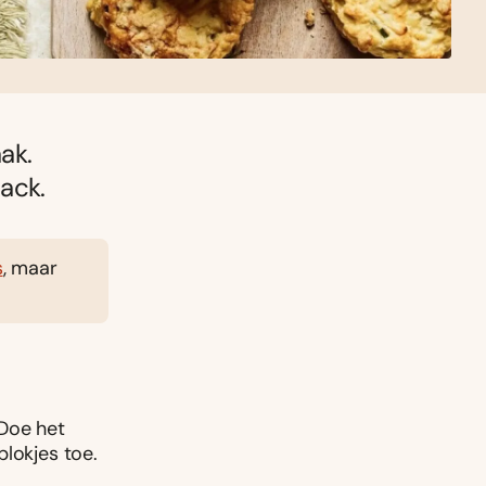
ak.
nack.
s
, maar
 Doe het
blokjes toe.