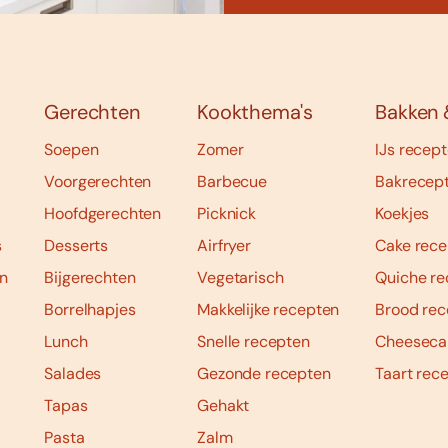
Gerechten
Kookthema's
Bakken 
Soepen
Zomer
IJs recep
Voorgerechten
Barbecue
Bakrecep
Hoofdgerechten
Picknick
Koekjes
s
Desserts
Airfryer
Cake rece
n
Bijgerechten
Vegetarisch
Quiche re
Borrelhapjes
Makkelijke recepten
Brood rec
Lunch
Snelle recepten
Cheeseca
Salades
Gezonde recepten
Taart rec
Tapas
Gehakt
Pasta
Zalm