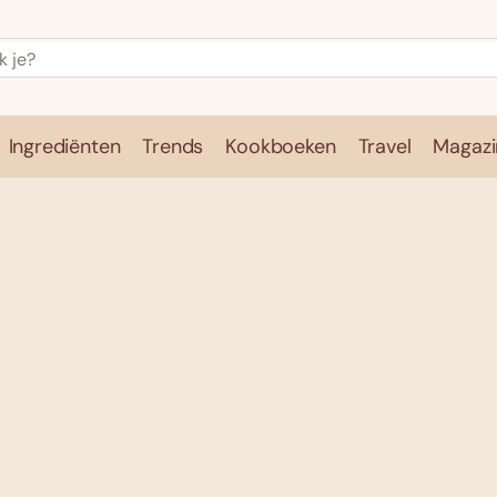
Ingrediënten
Trends
Kookboeken
Travel
Magazi
e
Kookschool
Ingrediënten
Trends
Kookboeken