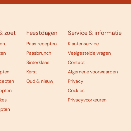
& zoet
Feestdagen
Service & informatie
ten
Paas recepten
Klantenservice
ten
Paasbrunch
Veelgestelde vragen
Sinterklaas
Contact
pten
Kerst
Algemene voorwaarden
cepten
Oud & nieuw
Privacy
epten
Cookies
kes
Privacyvoorkeuren
epten