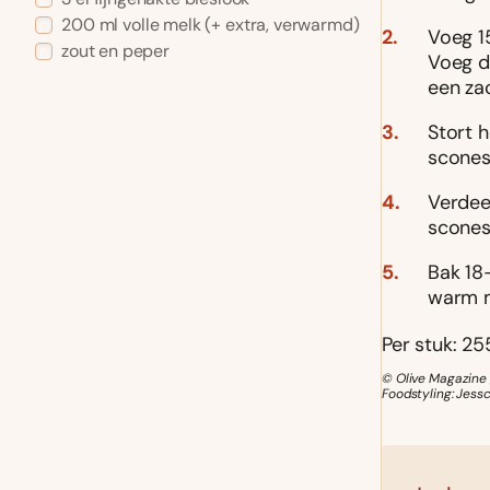
200
ml
volle melk
(+ extra, verwarmd)
Voeg 1
zout en peper
Voeg d
een za
Stort h
scones
Verdee
scones
Bak 18
warm m
Per stuk: 255
© Olive Magazine 
Foodstyling: Jess