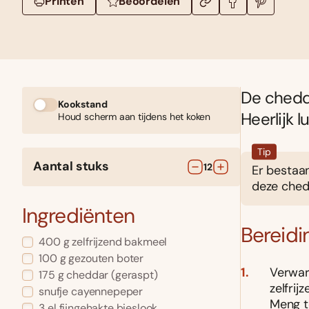
Printen
Beoordelen
De chedda
Kookstand
Heerlijk l
Houd scherm aan tijdens het koken
Tip
Aantal stuks
12
Er bestaa
deze chedd
Ingrediënten
Bereidi
400
g
zelfrijzend bakmeel
100
g
gezouten boter
Verwar
175
g
cheddar
(geraspt)
zelfri
snufje
cayennepeper
Meng to
3
el
fijngehakte bieslook