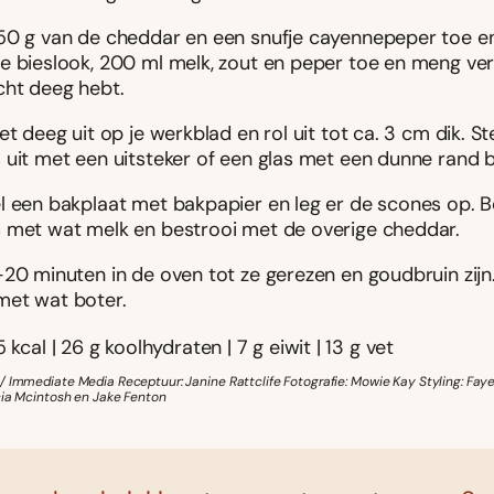
50 g van de cheddar en een snufje cayennepeper toe e
e bieslook, 200 ml melk, zout en peper toe en meng ver
cht deeg hebt.
et deeg uit op je werkblad en rol uit tot ca. 3 cm dik. S
 uit met een uitsteker of een glas met een dunne rand b
l een bakplaat met bakpapier en leg er de scones op. Be
 met wat melk en bestrooi met de overige cheddar.
-20 minuten in de oven tot ze gerezen en goudbruin zijn
et wat boter.
 kcal | 26 g koolhydraten | 7 g eiwit | 13 g vet
/ Immediate Media Receptuur: Janine Rattclife Fotografie: Mowie Kay Styling: Fay
cia Mcintosh en Jake Fenton