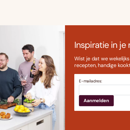
Inspiratie in je
Wist je dat we wekelijk
recepten, handige kookti
E-mailadres: