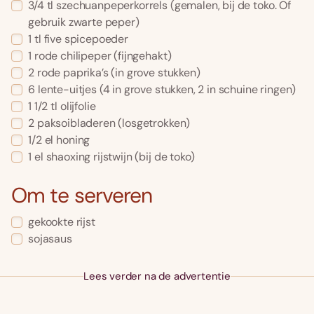
3/4
tl
szechuanpeperkorrels
(gemalen, bij de toko. Of
gebruik zwarte peper)
1
tl
five spicepoeder
1
rode chilipeper
(fijngehakt)
2
rode paprika’s
(in grove stukken)
6
lente-uitjes
(4 in grove stukken, 2 in schuine ringen)
1 1/2
tl
olijfolie
2
paksoibladeren
(losgetrokken)
1/2
el
honing
1
el
shaoxing rijstwijn
(bij de toko)
Om te serveren
gekookte rijst
sojasaus
Lees verder na de advertentie