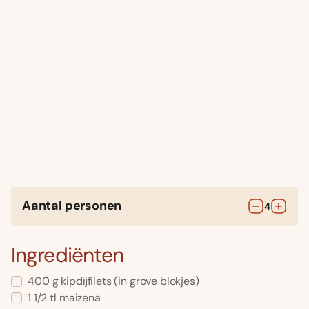
Aantal personen
4
Ingrediënten
400
g
kipdĳfilets
(in grove blokjes)
1 1/2
tl
maizena