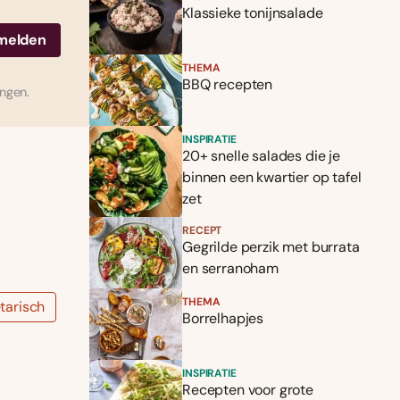
Klassieke tonijnsalade
THEMA
BBQ recepten
ingen.
INSPIRATIE
20+ snelle salades die je
binnen een kwartier op tafel
zet
RECEPT
Gegrilde perzik met burrata
en serranoham
THEMA
tarisch
Borrelhapjes
INSPIRATIE
Recepten voor grote