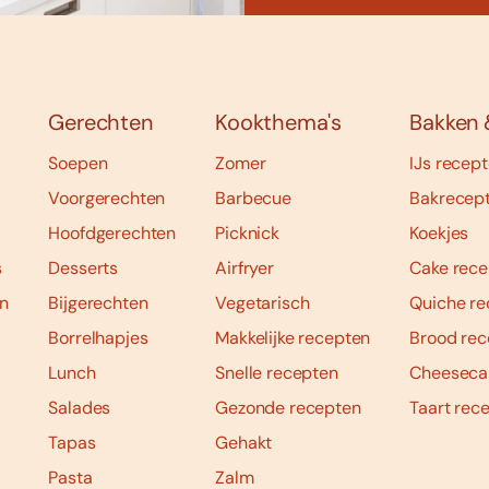
Gerechten
Kookthema's
Bakken 
Soepen
Zomer
IJs recep
Voorgerechten
Barbecue
Bakrecep
Hoofdgerechten
Picknick
Koekjes
s
Desserts
Airfryer
Cake rece
n
Bijgerechten
Vegetarisch
Quiche re
Borrelhapjes
Makkelijke recepten
Brood rec
Lunch
Snelle recepten
Cheeseca
Salades
Gezonde recepten
Taart rec
Tapas
Gehakt
Pasta
Zalm