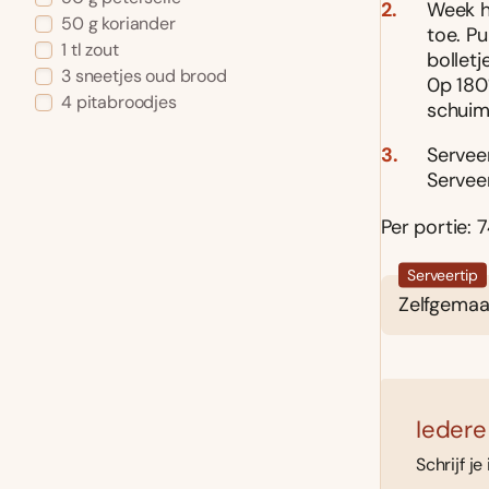
Week h
50 g koriander
toe. P
1 tl zout
bolletj
3 sneetjes oud brood
0p 180°
4 pitabroodjes
schuim
Servee
Servee
Per portie: 7
Serveertip
Zelfgemaak
Iedere
Schrijf je