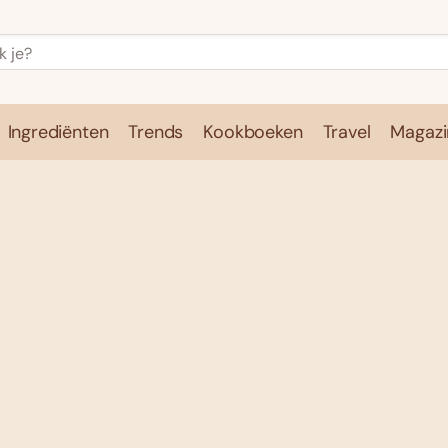
Ingrediënten
Trends
Kookboeken
Travel
Magazi
e
Kookschool
Ingrediënten
Trends
Kookboeken