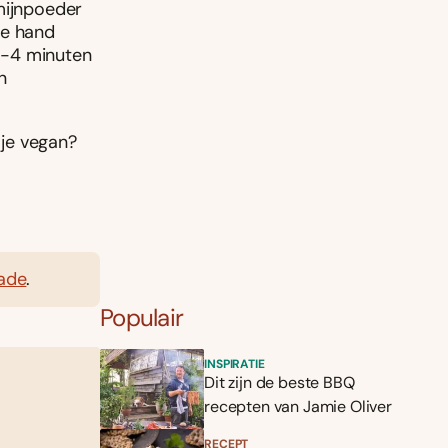
mijnpoeder
de hand
 3-4 minuten
n
 je vegan?
ade
.
Populair
INSPIRATIE
Dit zijn de beste BBQ
recepten van Jamie Oliver
RECEPT