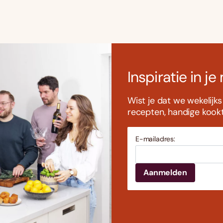
Inspiratie in je
Wist je dat we wekelijk
recepten, handige kookti
E-mailadres: