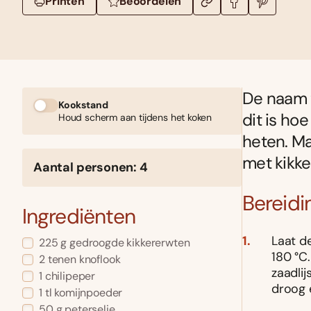
Printen
Beoordelen
De naam ‘f
Kookstand
dit is ho
Houd scherm aan tijdens het koken
heten. Ma
met kikk
Aantal personen: 4
Bereidi
Ingrediënten
Laat d
225 g gedroogde kikkererwten
180 °C.
2 tenen knoflook
zaadlij
1 chilipeper
droog 
1 tl komijnpoeder
50 g peterselie