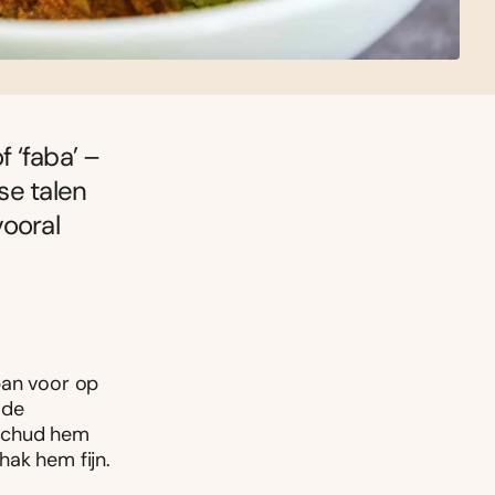
f ‘faba’ –
se talen
vooral
pan voor op
 de
, schud hem
hak hem fijn.