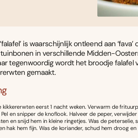
alafel’ is waarschijnlijk ontleend aan ‘fava’ o
e tuinbonen in verschillende Midden-Ooster
ar tegenwoordig wordt het broodje falafel 
ererwten gemaakt.
ng
e kikkererwten eerst 1 nacht weken. Verwarm de frituur
 Pel en snipper de knoflook. Halveer de peper, verwijder
sten en snijd hem in kleine ringetjes. Was de peterselie
en hak hem fijn. Was de koriander, schud hem droog en 