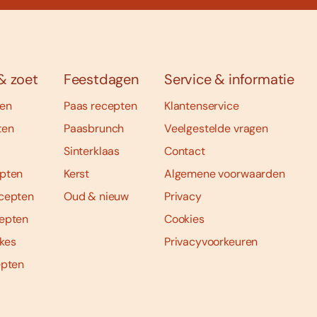
& zoet
Feestdagen
Service & informatie
ten
Paas recepten
Klantenservice
ten
Paasbrunch
Veelgestelde vragen
Sinterklaas
Contact
pten
Kerst
Algemene voorwaarden
cepten
Oud & nieuw
Privacy
epten
Cookies
kes
Privacyvoorkeuren
epten