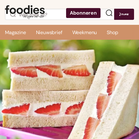
Abonneren
Zoek
Menu
Magazine
Nieuwsbrief
Weekmenu
Shop