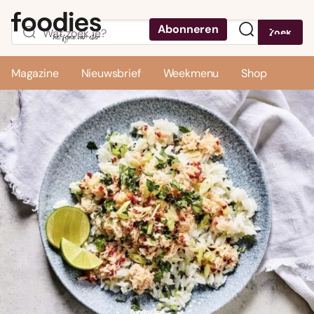
Abonneren
Zoek
Menu
Magazine
Nieuwsbrief
Weekmenu
Shop