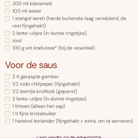
200
ml
kokosmelk
100
ml
water
1
stengel sereh
(harde buitenste laag verwijderd, de
rest fijngehakt)
2
lente-uitjes
(in dunne ringetjes)
zout
100
g
wit krabvlees*
(bij de viswinkel)
Voor de saus
2
tl
geraspte gember
1/2
rode chilipeper
(fijngehakt)
1/2
teentje knoflook
(geperst)
2
lente-uitjes
(in dunne ringetjes)
1
limoen
(alleen het sap)
1
tl
fijne kristalsuiker
1
handvol koriander
(fijngehakt + extra, om te serveren)
Lees verder na de advertentie