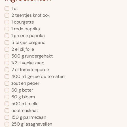
1
ui
2
teentjes
knoflook
1
courgette
1
rode paprika
1
groene paprika
5
takjes
oregano
2
el
olijfolie
500
g
rundergehakt
1/2
tl
venkelzaad
2
el
tomatenpuree
400
ml
gezeefde tomaten
zout en peper
60
g
boter
60
g
bloem
500
ml
melk
nootmuskaat
150
g
parmezaan
250
g
lasagnevellen