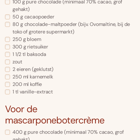
100
g
pure chocolade
(minimaal 70% cacao, grof
gehakt)
50
g
cacaopoeder
80
g
chocolade-maltpoeder
(bijv. Ovomaltine, bij de
toko of grotere supermarkt)
250
g
bloem
300
g
rietsuiker
1 1/2
tl
baksoda
zout
2
eieren
(geklutst)
250
ml
karnemelk
200
ml
koffie
1
tl
vanille-extract
Voor de
mascarponebotercrème
400
g
pure chocolade
(minimaal 70% cacao, grof
gehakt)