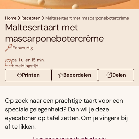
Home
Recepten
Maltesertaart met mascarponebotercrème
Maltesertaart met
mascarponebotercrème
Eenvoudig
ca. 1 u. en 15 min.
bereidingstijd
Printen
Beoordelen
Delen
Op zoek naar een prachtige taart voor een
speciale gelegenheid? Dan wil je deze
eyecatcher op tafel zetten. Om je vingers bij
af te likken.
Lees verder onder de advertentie