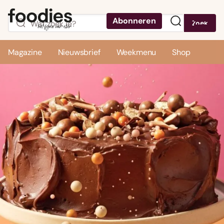
Abonneren
Zoek
Menu
Magazine
Nieuwsbrief
Weekmenu
Shop