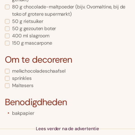
80
g
chocolade-maltpoeder
(bijv. Ovomaltine, bij de
toko of grotere supermarkt)
50
g
rietsuiker
50
g
gezouten boter
400
ml
slagroom
150
g
mascarpone
Om te decoreren
melkchocoladeschaafsel
sprinkles
Maltesers
Benodigdheden
bakpapier
Lees verder na de advertentie