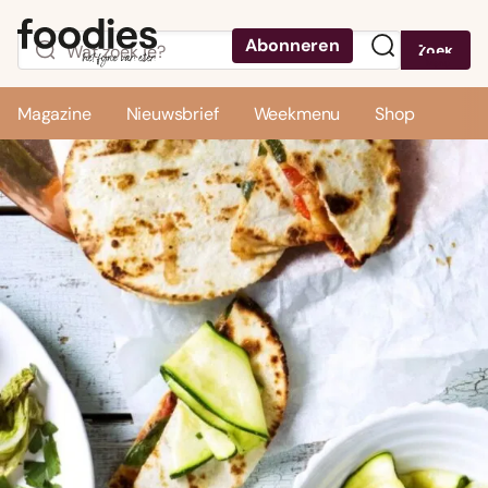
Abonneren
Zoek
Menu
Magazine
Nieuwsbrief
Weekmenu
Shop