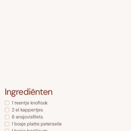
Ingrediënten
1
teentje knoflook
2
el
kappertjes
6
ansjovisfilets
1
bosje
platte peterselie
1
bosje basilicum