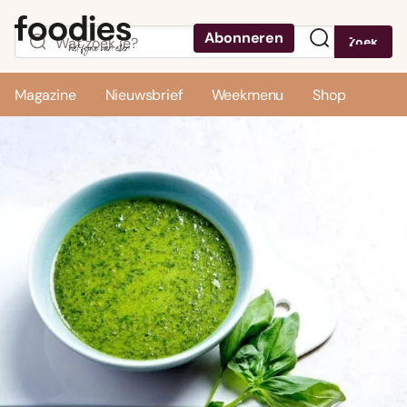
Abonneren
Zoek
Menu
Magazine
Nieuwsbrief
Weekmenu
Shop