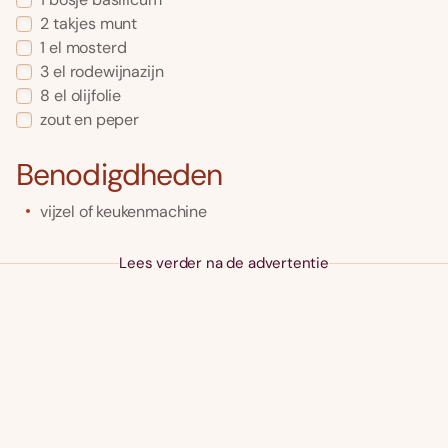
2
takjes munt
1
el
mosterd
3
el
rodewijnazijn
8
el
olijfolie
zout en peper
Benodigdheden
vijzel of keukenmachine
Lees verder na de advertentie