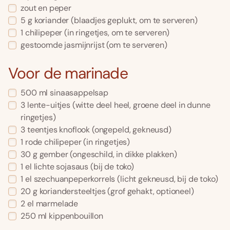
zout en peper
5
g
koriander
(blaadjes geplukt, om te serveren)
1
chilipeper
(in ringetjes, om te serveren)
gestoomde jasmijnrijst
(om te serveren)
Voor de marinade
500
ml
sinaasappelsap
3
lente-uitjes
(witte deel heel, groene deel in dunne
ringetjes)
3
teentjes knoflook
(ongepeld, gekneusd)
1
rode chilipeper
(in ringetjes)
30
g
gember
(ongeschild, in dikke plakken)
1
el
lichte sojasaus
(bij de toko)
1
el
szechuanpeperkorrels
(licht gekneusd, bij de toko)
20
g
koriandersteeltjes
(grof gehakt, optioneel)
2
el
marmelade
250
ml
kippenbouillon