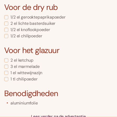
Voor de dry rub
1/2
el
gerooktepaprikapoeder
2
el
lichte basterdsuiker
1/2
el
knoflookpoeder
1/2
el
chilipoeder
Voor het glazuur
2
el
ketchup
3
el
marmelade
1
el
wittewijnazijn
1
tl
chilipoeder
Benodigdheden
aluminiumfolie
Lees verder na de advertentie