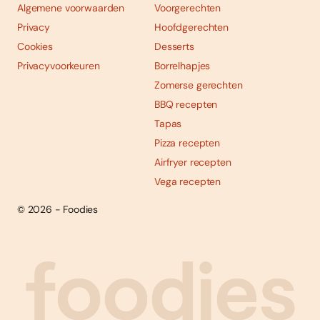
Algemene voorwaarden
Voorgerechten
Privacy
Hoofdgerechten
Cookies
Desserts
Privacyvoorkeuren
Borrelhapjes
Zomerse gerechten
BBQ recepten
Tapas
Pizza recepten
Airfryer recepten
Vega recepten
© 2026 - Foodies
Social
Foodies 08/2026
Tropische smaakexplosies
media
Abonneren
Bestellen