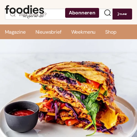
Abonneren
Zoek
Menu
Magazine
Nieuwsbrief
Weekmenu
Shop