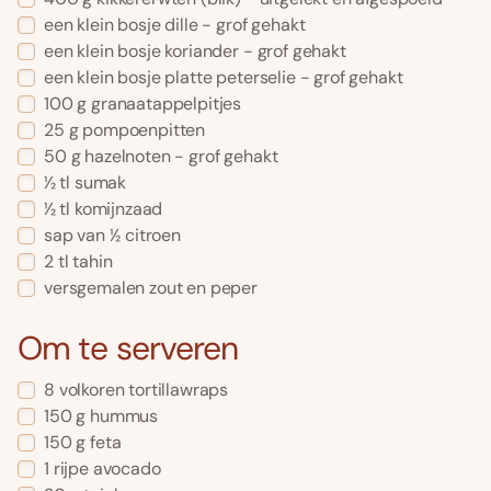
een klein bosje dille - grof gehakt
een klein bosje koriander - grof gehakt
een klein bosje platte peterselie - grof gehakt
100 g granaatappelpitjes
25 g pompoenpitten
50 g hazelnoten - grof gehakt
1⁄2 tl sumak
1⁄2 tl komijnzaad
sap van 1⁄2 citroen
2 tl tahin
versgemalen zout en peper
Om te serveren
8 volkoren tortillawraps
150 g hummus
150 g feta
1 rijpe avocado