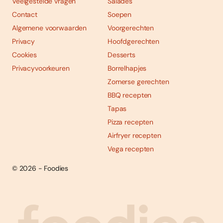
Veelgestelde vragen
Salades
Contact
Soepen
Algemene voorwaarden
Voorgerechten
Privacy
Hoofdgerechten
Cookies
Desserts
Privacyvoorkeuren
Borrelhapjes
Zomerse gerechten
BBQ recepten
Tapas
Pizza recepten
Airfryer recepten
Vega recepten
© 2026 - Foodies
Social
Foodies 08/2026
Tropische smaakexplosies
media
Abonneren