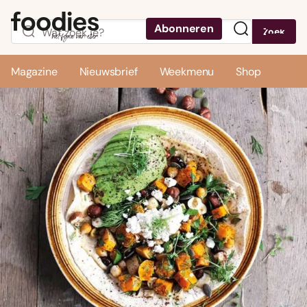
Abonneren
Zoek
Menu
Magazine
Nieuwsbrief
Weekmenu
Shop