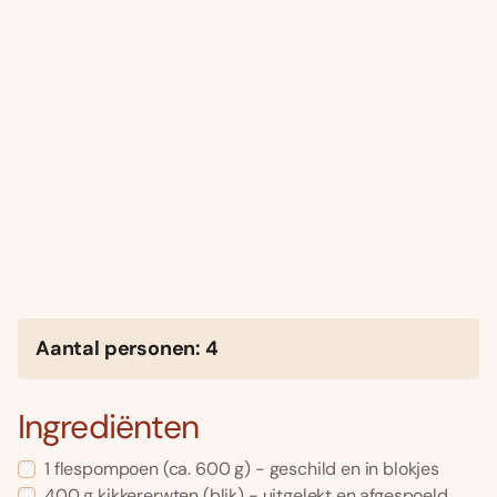
Aantal personen: 4
Ingrediënten
1 flespompoen (ca. 600 g) - geschild en in blokjes
400 g kikkererwten (blik) - uitgelekt en afgespoeld