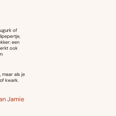
augurk of
ipepertje,
kker: een
werkt ook
lm
 maar als je
 of kwark.
van Jamie