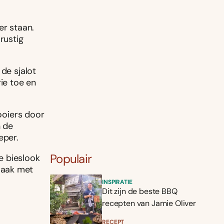
er staan.
rustig
 de sjalot
ie toe en
dooiers door
n de
eper.
Populair
de bieslook
maak met
INSPIRATIE
Dit zijn de beste BBQ
recepten van Jamie Oliver
RECEPT