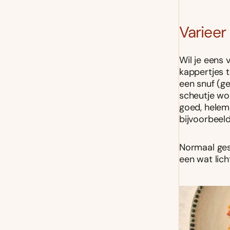
Variee
Wil je eens 
kappertjes t
een snuf (g
scheutje wor
goed, helem
bijvoorbeeld
Normaal ges
een wat lich