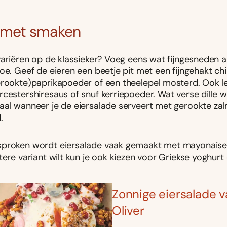
r met smaken
variëren op de klassieker? Voeg eens wat fijngesneden 
oe. Geef de eieren een beetje pit met een fijngehakt chil
erookte)paprikapoeder of een theelepel mosterd. Ook le
cestershiresaus of snuf kerriepoeder. Wat verse dille 
aal wanneer je de eiersalade serveert met gerookte za
.
proken wordt eiersalade vaak gemaakt met mayonaise,
tere variant wilt kun je ook kiezen voor Griekse yoghurt
Zonnige eiersalade 
Oliver