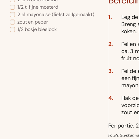
Bereidi
1/2
tl
fijne mosterd
2
el
mayonaise
(liefst zelfgemaakt)
Leg de 
zout en peper
Breng a
1/2
bosje
bieslook
koken.
Pel en 
ca. 3 m
fruit n
Pel de 
een fij
mayona
Hak de 
voorzi
zout e
Per portie: 2
Foto’s: Stephan va