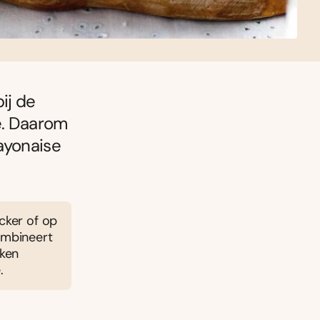
ij de
ee. Daarom
mayonaise
acker of op
ombineert
kken
.