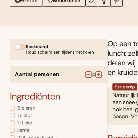
Printen
Beoordelen
Op een to
Kookstand
lunch: ze
Houd scherm aan tijdens het koken
delen wij
en kruide
Aantal personen
4
Serveertip
Ingrediënten
Natuurlijk
een snee 
6
eieren
ook heel 
1
sjalot
bacon. Vo
1
tl
olie
kerrie
2
el
crème fraîche