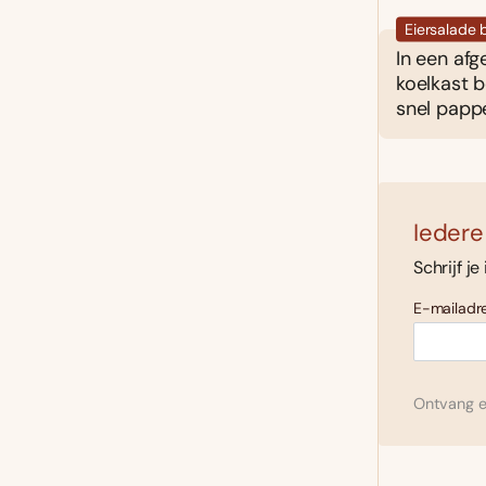
Eiersalade
In een afg
koelkast 
snel pappe
Iedere
Schrijf je
E-mailadre
Ontvang el