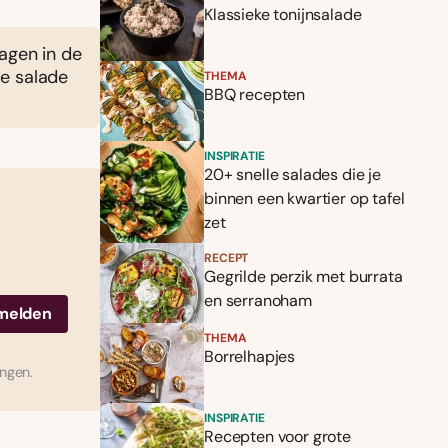
Klassieke tonijnsalade
dagen in de
de salade
THEMA
BBQ recepten
INSPIRATIE
20+ snelle salades die je
binnen een kwartier op tafel
zet
RECEPT
Gegrilde perzik met burrata
en serranoham
THEMA
Borrelhapjes
ingen.
INSPIRATIE
Recepten voor grote