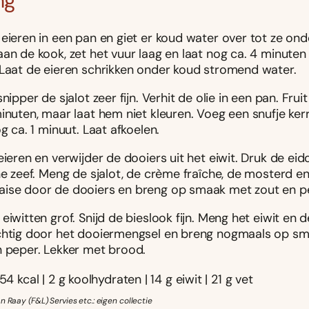
ng
eieren in een pan en giet er koud water over tot ze ond
an de kook, zet het vuur laag en laat nog ca. 4 minuten 
 Laat de eieren schrikken onder koud stromend water.
snipper de sjalot zeer fijn. Verhit de olie in een pan. Fruit
inuten, maar laat hem niet kleuren. Voeg een snufje kerr
og ca. 1 minuut. Laat afkoelen.
eieren en verwijder de dooiers uit het eiwit. Druk de ei
ne zeef. Meng de sjalot, de crème fraîche, de mosterd e
ise door de dooiers en breng op smaak met zout en p
eiwitten grof. Snijd de bieslook fijn. Meng het eiwit en 
chtig door het dooiermengsel en breng nogmaals op s
n peper. Lekker met brood.
54 kcal | 2 g koolhydraten | 14 g eiwit | 21 g vet
n Raay (F&L) Servies etc.: eigen collectie