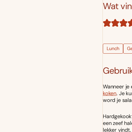
Wat vind
Lunch
G
Gebruik
Wanneer je 
koken
. Je k
word je sala
Hardgekookte
een zeef hal
lekker vindt.