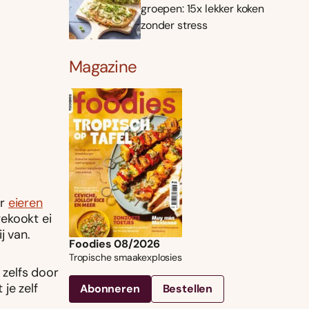
groepen: 15x lekker koken
zonder stress
Magazine
er
eieren
gekookt ei
j van.
Foodies 08/2026
Tropische smaakexplosies
 zelfs door
je zelf
Abonneren
Bestellen