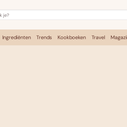
Ingrediënten
Trends
Kookboeken
Travel
Magazi
e
Kookschool
Ingrediënten
Trends
Kookboeken