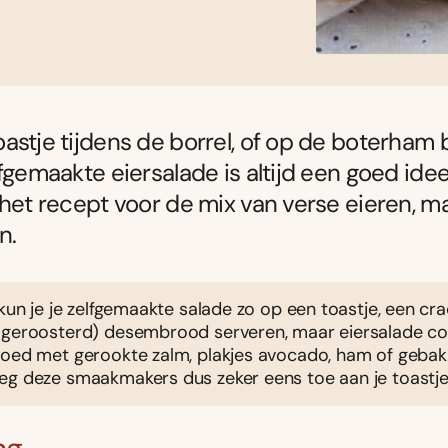
astje tijdens de borrel, of op de boterham b
lfgemaakte eiersalade is altijd een goed id
 het recept voor de mix van verse eieren, 
n.
 kun je je zelfgemaakte salade zo op een toastje, een cr
(geroosterd) desembrood serveren, maar eiersalade c
goed met gerookte zalm, plakjes avocado, ham of geba
eg deze smaakmakers dus zeker eens toe aan je toastje