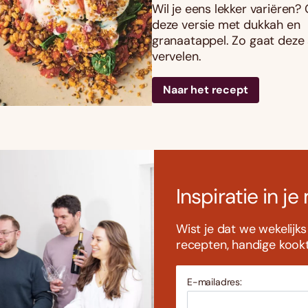
Wil je eens lekker variëren?
deze versie met dukkah en
granaatappel. Zo gaat deze 
vervelen.
Naar het recept
Inspiratie in je
Wist je dat we wekelijk
recepten, handige kookti
E-mailadres: