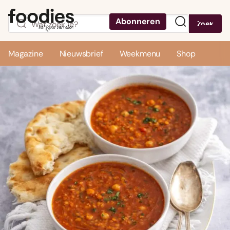
Abonneren
Zoek
Menu
Magazine
Nieuwsbrief
Weekmenu
Shop