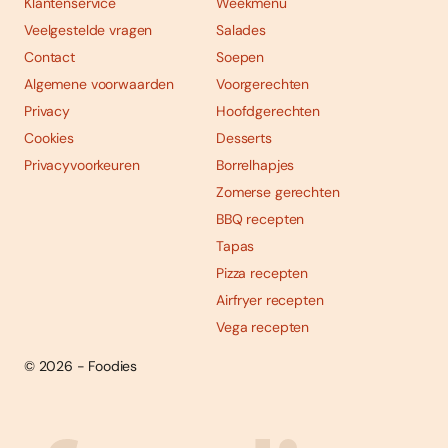
Klantenservice
Weekmenu
Veelgestelde vragen
Salades
Contact
Soepen
Algemene voorwaarden
Voorgerechten
Privacy
Hoofdgerechten
Cookies
Desserts
Privacyvoorkeuren
Borrelhapjes
Zomerse gerechten
BBQ recepten
Tapas
Pizza recepten
Airfryer recepten
Vega recepten
© 2026 - Foodies
Social
Foodies 08/2026
Tropische smaakexplosies
media