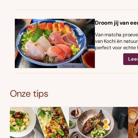
Droom jij van ee
Van matcha proeven
van Kochi én natuurl
perfect voor echte 
Lee
Onze tips