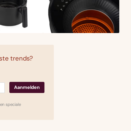
tste trends?
en speciale