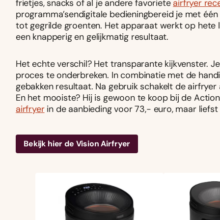
frietjes, snacks of al je andere favoriete
airfryer re
programma’s
en
digitale bediening
bereid je met één 
tot gegrilde groenten. Het apparaat werkt op hete lu
een knapperig en gelijkmatig resultaat.
Het echte verschil? Het transparante kijkvenster. Je
proces te onderbreken. In combinatie met de handi
gebakken resultaat. Na gebruik schakelt de airfryer 
En het mooiste? Hij is gewoon te koop bij de Actio
airfryer
in de aanbieding voor 73,- euro, maar liefst
Bekijk hier de Vision Airfryer