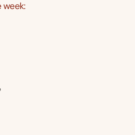
e week:
n
e