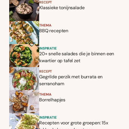
RECEPT
Klassieke tonijnsalade
THEMA
BBQ recepten
INSPIRATIE
20+ snelle salades die je binnen een
kwartier op tafel zet
RECEPT
Gegrilde perzik met burrata en
serranoham
THEMA
Borrelhapjes
INSPIRATIE
Recepten voor grote groepen: 15x