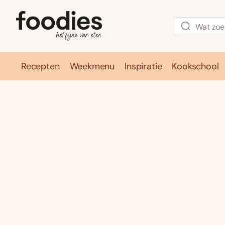
Recepten
Weekmenu
Inspiratie
Kookschool
Recepten
Weekmenu
Inspirati