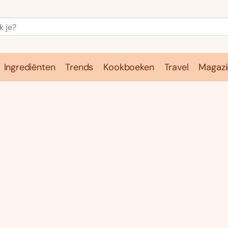
Ingrediënten
Trends
Kookboeken
Travel
Magazi
e
Kookschool
Ingrediënten
Trends
Kookboeken