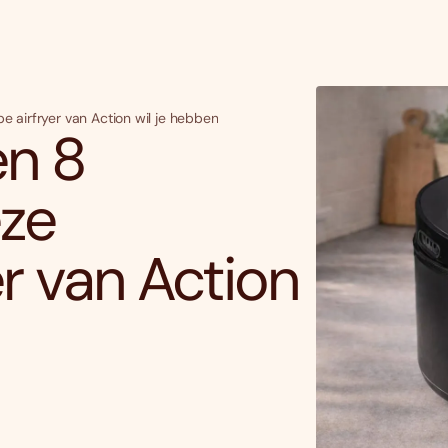
e airfryer van Action wil je hebben
en 8
ze
r van Action