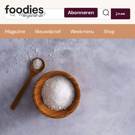
Abonneren
Zoek
Menu
Magazine
Nieuwsbrief
Weekmenu
Shop