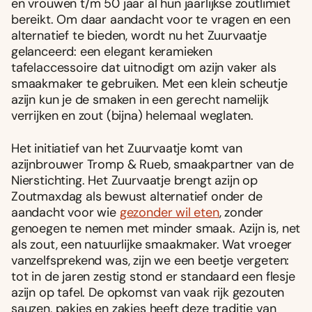
en vrouwen t/m 50 jaar al hun jaarlijkse zoutlimiet
bereikt. Om daar aandacht voor te vragen en een
alternatief te bieden, wordt nu het Zuurvaatje
gelanceerd: een elegant keramieken
tafelaccessoire dat uitnodigt om azijn vaker als
smaakmaker te gebruiken. Met een klein scheutje
azijn kun je de smaken in een gerecht namelijk
verrijken en zout (bijna) helemaal weglaten.
Het initiatief van het Zuurvaatje komt van
azijnbrouwer Tromp & Rueb, smaakpartner van de
Nierstichting. Het Zuurvaatje brengt azijn op
Zoutmaxdag als bewust alternatief onder de
aandacht voor wie
gezonder wil eten
, zonder
genoegen te nemen met minder smaak. Azijn is, net
als zout, een natuurlijke smaakmaker. Wat vroeger
vanzelfsprekend was, zijn we een beetje vergeten:
tot in de jaren zestig stond er standaard een flesje
azijn op tafel. De opkomst van vaak rijk gezouten
sauzen, pakjes en zakjes heeft deze traditie van