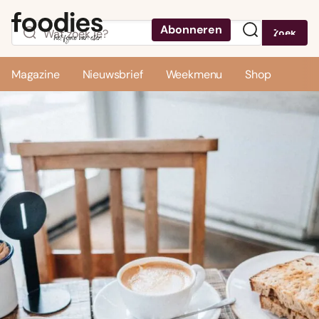
Abonneren
Zoek
Menu
Magazine
Nieuwsbrief
Weekmenu
Shop