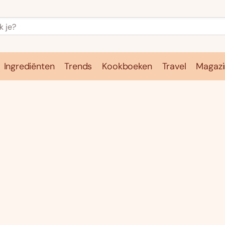
Ingrediënten
Trends
Kookboeken
Travel
Magazi
e
Kookschool
Ingrediënten
Trends
Kookboeken