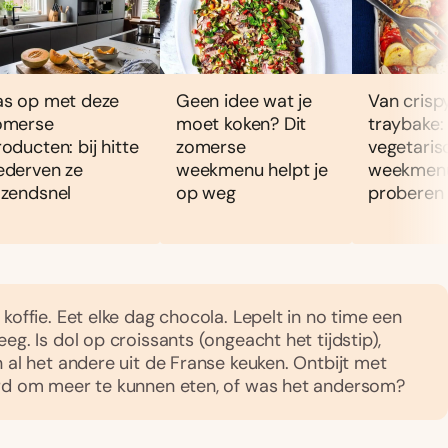
as op met deze
Geen idee wat je
Van crispy
omerse
moet koken? Dit
traybake: 
oducten: bij hitte
zomerse
vegetaris
ederven ze
weekmenu helpt je
weekmenu 
azendsnel
op weg
proberen
koffie. Eet elke dag chocola. Lepelt in no time een
eg. Is dol op croissants (ongeacht het tijdstip),
n al het andere uit de Franse keuken. Ontbijt met
ard om meer te kunnen eten, of was het andersom?