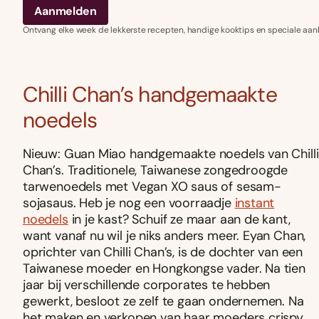
Ontvang elke week de lekkerste recepten, handige kooktips en speciale aan
Chilli Chan’s handgemaakte
noedels
Nieuw: Guan Miao handgemaakte noedels van Chilli
Chan’s. Traditionele, Taiwanese zongedroogde
tarwenoedels met Vegan XO saus of sesam-
sojasaus. Heb je nog een voorraadje
instant
noedels
in je kast? Schuif ze maar aan de kant,
want vanaf nu wil je niks anders meer. Eyan Chan,
oprichter van Chilli Chan’s, is de dochter van een
Taiwanese moeder en Hongkongse vader. Na tien
jaar bij verschillende corporates te hebben
gewerkt, besloot ze zelf te gaan ondernemen. Na
het maken en verkopen van haar moeders crispy