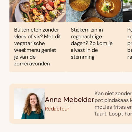
Buiten eten zonder
Stiekem zin in
P
vlees of vis? Met dit
regenachtige
z
vegetarische
dagen? Zo kom je
pr
weekmenu geniet
alvast in de
b
je van de
stemming
r
zomeravonden
Kan niet zonder 
Anne Mebelder
pot pindakaas le
moules frites e
Redacteur
taart. Loopt h