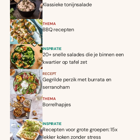
Klassieke tonijnsalade
THEMA
BBQ recepten
INSPIRATIE
20+ snelle salades die je binnen een
kwartier op tafel zet
RECEPT
Gegrilde perzik met burrata en
serranoham
THEMA
Borrelhapjes
INSPIRATIE
Recepten voor grote groepen: 15x
lekker koken zonder stress