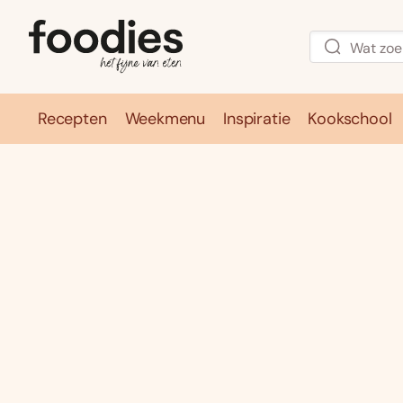
Recepten
Weekmenu
Inspiratie
Kookschool
Recepten
Weekmenu
Inspirati