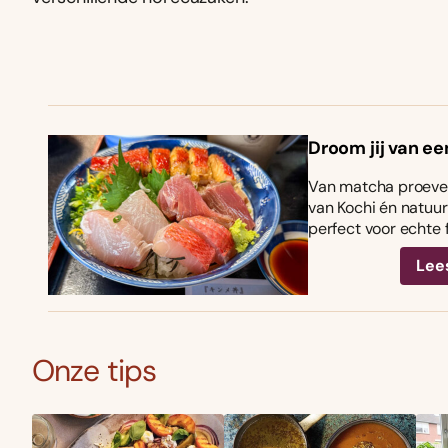
Droom jij van ee
Van matcha proeven
van Kochi én natuurl
perfect voor echte 
Lee
Onze tips