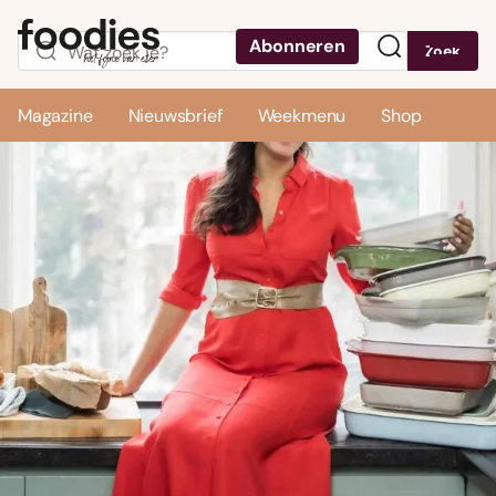
Abonneren
Zoek
Menu
Magazine
Nieuwsbrief
Weekmenu
Shop