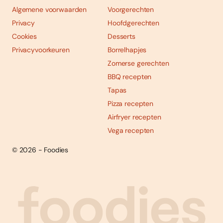
Algemene voorwaarden
Voorgerechten
Privacy
Hoofdgerechten
Cookies
Desserts
Privacyvoorkeuren
Borrelhapjes
Zomerse gerechten
BBQ recepten
Tapas
Pizza recepten
Airfryer recepten
Vega recepten
© 2026 - Foodies
Social
Foodies 08/2026
Tropische smaakexplosies
media
Abonneren
Bestellen