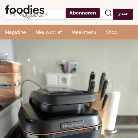
Abonneren
Zoek
Menu
Magazine
Nieuwsbrief
Weekmenu
Shop