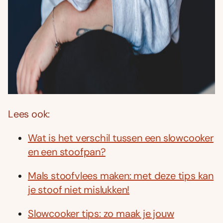
Lees ook:
Wat is het verschil tussen een slowcooker
en een stoofpan?
Mals stoofvlees maken: met deze tips kan
je stoof niet mislukken!
Slowcooker tips: zo maak je jouw