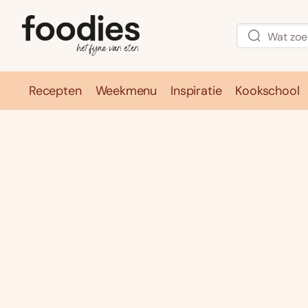
Recepten
Weekmenu
Inspiratie
Kookschool
Recepten
Weekmenu
Inspirati