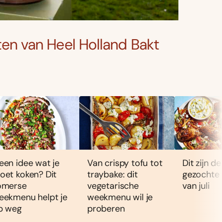
isten van Heel Holland Bakt
een idee wat je
Van crispy tofu tot
Dit zijn d
oet koken? Dit
traybake: dit
gezochte
omerse
vegetarische
van juli
eekmenu helpt je
weekmenu wil je
p weg
proberen