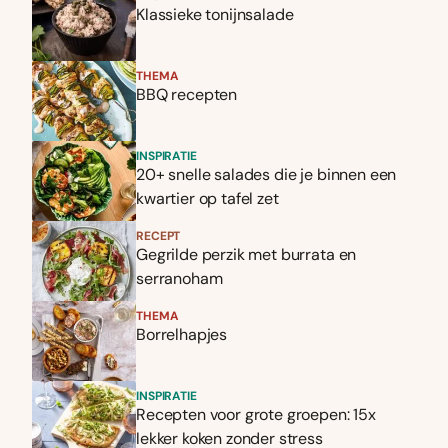
Klassieke tonijnsalade
THEMA
BBQ recepten
INSPIRATIE
20+ snelle salades die je binnen een
kwartier op tafel zet
RECEPT
Gegrilde perzik met burrata en
serranoham
THEMA
Borrelhapjes
INSPIRATIE
Recepten voor grote groepen: 15x
lekker koken zonder stress