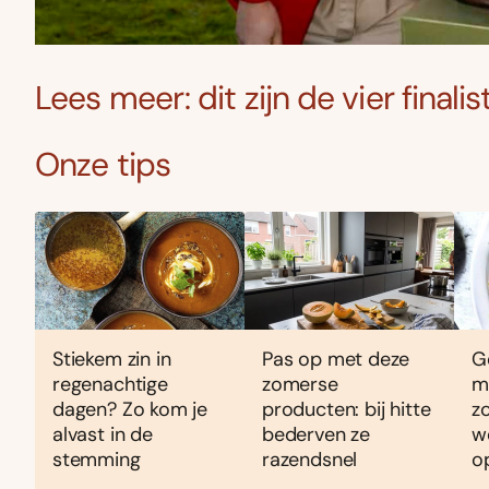
Lees meer: dit zijn de vier final
Onze tips
Stiekem zin in
Pas op met deze
G
regenachtige
zomerse
m
dagen? Zo kom je
producten: bij hitte
z
alvast in de
bederven ze
w
stemming
razendsnel
o