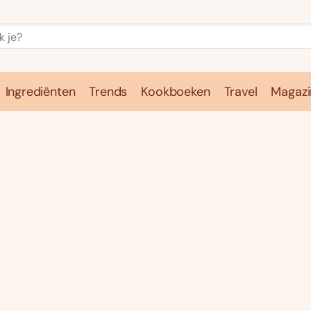
Ingrediënten
Trends
Kookboeken
Travel
Magazi
e
Kookschool
Ingrediënten
Trends
Kookboeken